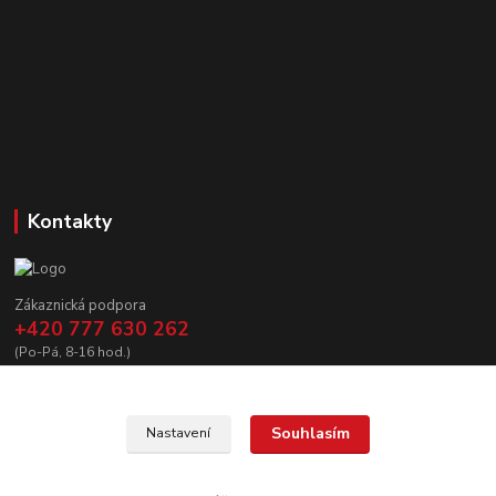
Kontakty
Zákaznická podpora
+420 777 630 262
(Po-Pá, 8-16 hod.)
prodej@copycanshop.cz
Souhlasím
Nastavení