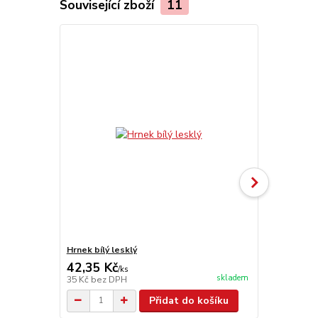
Související zboží
11
Hrnek bílý lesklý
Hrnek bílý 
42,35 Kč
102,85 K
/
ks
skladem
35 Kč
bez DPH
85 Kč
bez D
Přidat do košíku