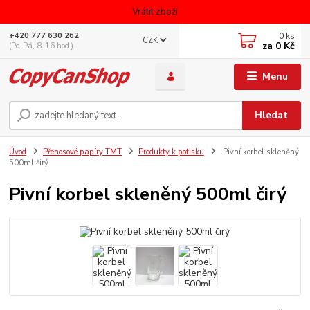
Vrátit zboží
0
ks
+420 777 630 262
CZK
za
0 Kč
(Po-Pá, 8-16 hod.)
Menu
Hledat
Úvod
Přenosové papíry TMT
Produkty k potisku
Pivní korbel skleněný
500ml čirý
Pivní korbel skleněný 500ml čirý