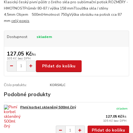
Klasický český pivní půlitr z čirého skla pro sublimační potisk.ROZMĚRY -
HMOTNOSTPrůměr 80-87 / výška 158 mmTloušťka skla / stěny
4,5mm Objem 500mlHmotnost 750gVýška obrázku na potisk cca 87
mm
celý popis
Dostupnost
skladem
127,05 Kč
/
ks
105 Kč
bez DPH
Přidat do košíku
Číslo produktu:
KORSKLC
Podobné produkty
Pivní korbel skleněný 500ml čirý
skladem
127,05 Kč
/
ks
105 Kč
bez DPH
Přidat do košíku