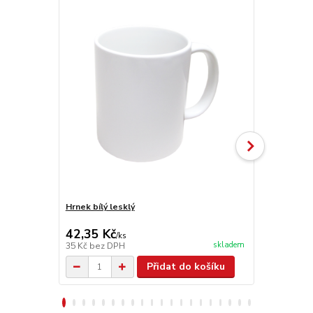
Hrnek bílý lesklý
Hrnek bílý 
42,35 Kč
102,85 K
/
ks
skladem
35 Kč
bez DPH
85 Kč
bez D
Přidat do košíku