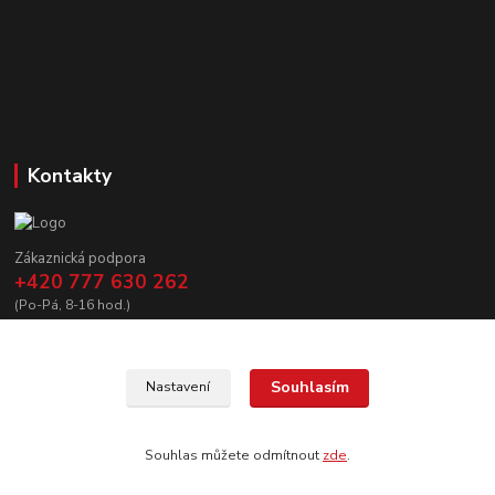
Kontakty
Zákaznická podpora
+420 777 630 262
(Po-Pá, 8-16 hod.)
prodej@copycanshop.cz
Souhlasím
Nastavení
Souhlas můžete odmítnout
zde
.
Vytvořeno na
Eshop-rychle.cz