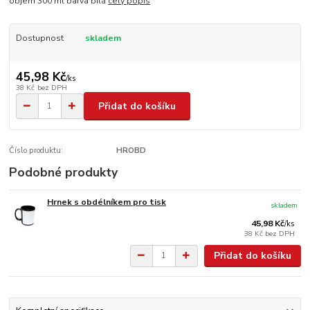
objem 300 ml barva bílá
celý popis
Dostupnost
skladem
45,98 Kč
/
ks
38 Kč
bez DPH
Přidat do košíku
Číslo produktu:
HROBD
Podobné produkty
Hrnek s obdélníkem pro tisk
skladem
45,98 Kč
/
ks
38 Kč
bez DPH
Přidat do košíku