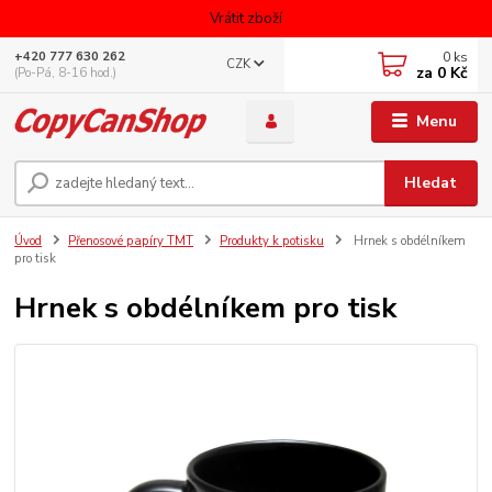
Vrátit zboží
0
ks
+420 777 630 262
CZK
za
0 Kč
(Po-Pá, 8-16 hod.)
Menu
Hledat
Úvod
Přenosové papíry TMT
Produkty k potisku
Hrnek s obdélníkem
pro tisk
Hrnek s obdélníkem pro tisk