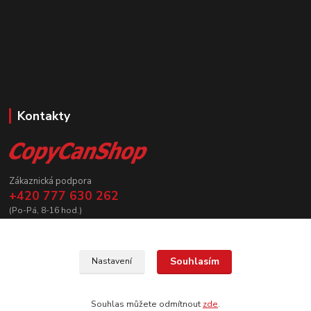
Kontakty
Zákaznická podpora
+420 777 630 262
(Po-Pá, 8-16 hod.)
prodej@copycanshop.cz
Souhlasím
Nastavení
Souhlas můžete odmítnout
zde
.