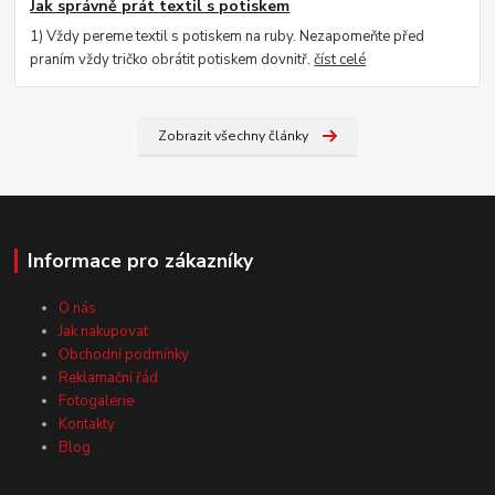
Jak správně prát textil s potiskem
1) Vždy pereme textil s potiskem na ruby. Nezapomeňte před
praním vždy tričko obrátit potiskem dovnitř.
číst celé
Zobrazit všechny články
Informace pro zákazníky
O nás
Jak nakupovat
Obchodní podmínky
Reklamační řád
Fotogalerie
Kontakty
Blog