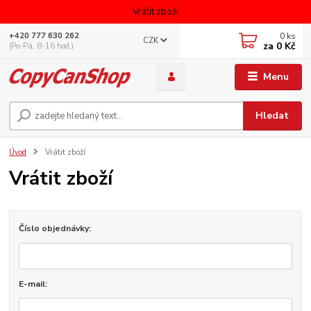
Vrátit zboží
0
ks
+420 777 630 262
CZK
za
0 Kč
(Po-Pá, 8-16 hod.)
Menu
Hledat
Úvod
Vrátit zboží
Vrátit zboží
Číslo objednávky:
E-mail: