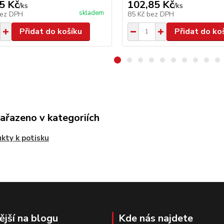
5 Kč
102,85 Kč
/
ks
/
ks
skladem
ez DPH
85 Kč
bez DPH
Přidat do košíku
Přidat do ko
zařazeno v kategoriích
kty k potisku
ější na blogu
Kde nás najdete