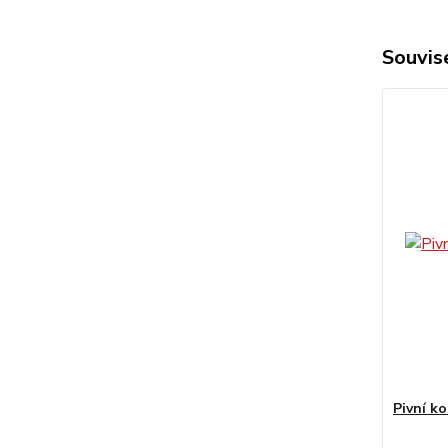
Souvise
Pivní ko