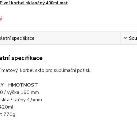
Pivní korbel skleněný 400ml mat
etní specifikace
Souv
tní specifikace
 matový korbel sklo pro sublimační potisk.
Y - HMOTNOST
0 / výška 160 mm
 skla / stěny 4,5mm
420ml
t 770g