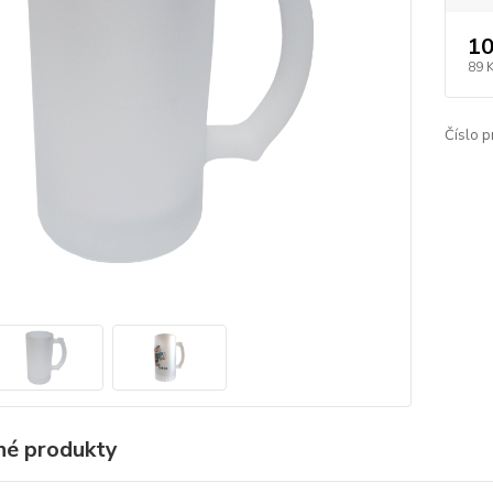
10
89 
Číslo p
é produkty