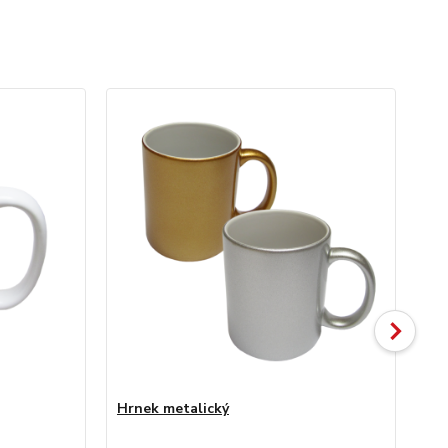
Hrnek metalický
Hr