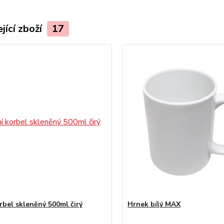
jící zboží
17
rbel skleněný 500ml čirý
Hrnek bílý MAX