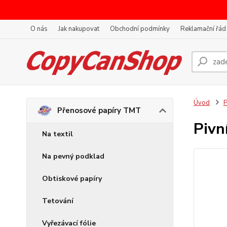
O nás
Jak nakupovat
Obchodní podmínky
Reklamační řád
Úvod
P
Přenosové papíry TMT
Pivn
Na textil
Na pevný podklad
Obtiskové papíry
Tetování
Vyřezávací fólie