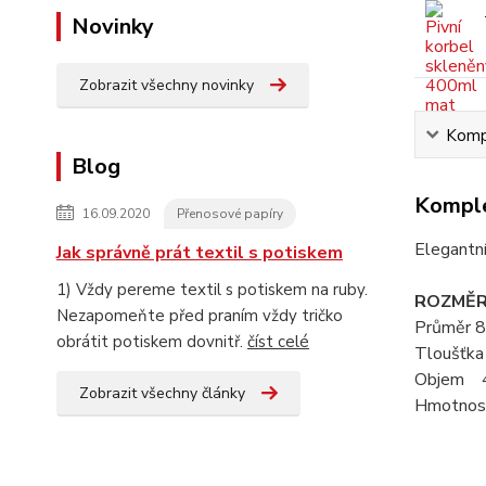
Novinky
Zobrazit všechny novinky
Kompl
Blog
Komple
16.09.2020
Přenosové papíry
Elegantní
Jak správně prát textil s potiskem
1) Vždy pereme textil s potiskem na ruby.
ROZMĚR
Nezapomeňte před praním vždy tričko
Průměr 8
obrátit potiskem dovnitř.
číst celé
Tloušťka
Objem 
Zobrazit všechny články
Hmotnos