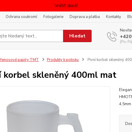
Vrátit zboží
Ochrana soukromí
Fotogalerie
Doprava a platba
Kontakty
Bl
Nevíte
Hledat
+420
(Po-Pá
řenosové papíry TMT
Produkty k potisku
Pivní korbel skleněný 40
í korbel skleněný 400ml mat
Elegan
HMOTNO
4,5mm
Dos