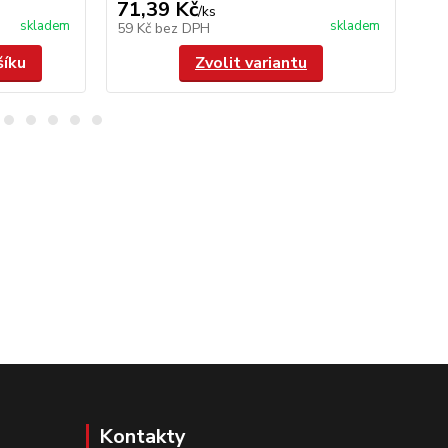
71,39 Kč
95
/
ks
skladem
skladem
59 Kč
bez DPH
79
šíku
Zvolit variantu
Kontakty