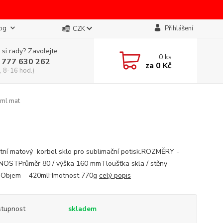
og
Přihlášení
CZK
 si rady? Zavolejte.
0
ks
 777 630 262
za
0 Kč
, 8-16 hod.)
0ml mat
tní matový korbel sklo pro sublimační potisk.ROZMĚRY -
STPrůměr 80 / výška 160 mmTloušťka skla / stěny
 Objem 420mlHmotnost 770g
celý popis
tupnost
skladem