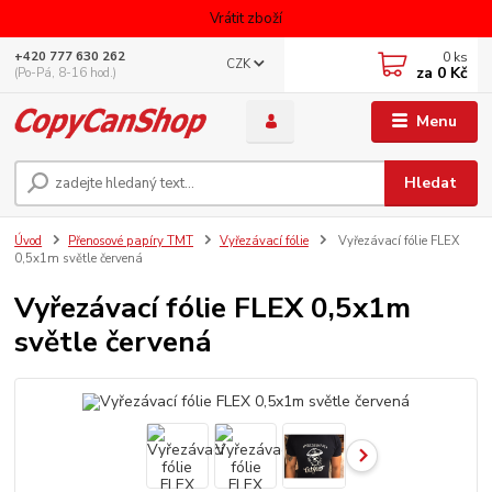
Vrátit zboží
0
ks
+420 777 630 262
CZK
za
0 Kč
(Po-Pá, 8-16 hod.)
Menu
Hledat
Úvod
Přenosové papíry TMT
Vyřezávací fólie
Vyřezávací fólie FLEX
0,5x1m světle červená
Vyřezávací fólie FLEX 0,5x1m
světle červená