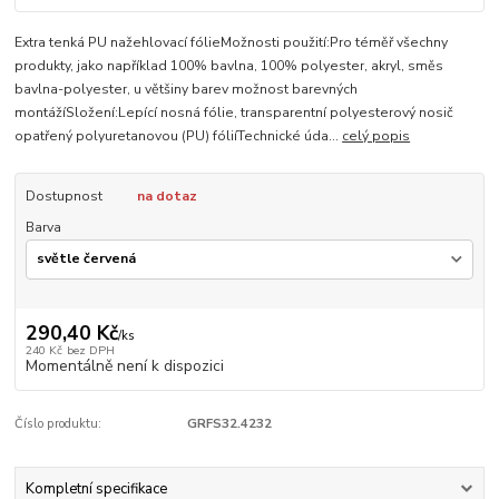
Extra tenká PU nažehlovací fólieMožnosti použití:Pro téměř všechny
produkty, jako například 100% bavlna, 100% polyester, akryl, směs
bavlna-polyester, u většiny barev možnost barevných
montážíSložení:Lepící nosná fólie, transparentní polyesterový nosič
opatřený polyuretanovou (PU) fóliíTechnické úda...
celý popis
Dostupnost
na dotaz
Barva
290,40 Kč
/
ks
240 Kč
bez DPH
Momentálně není k dispozici
Číslo produktu:
GRFS32.4232
Kompletní specifikace