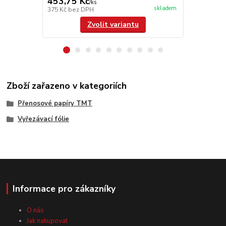
453,75 Kč
/
ks
cena od
skladem
375 Kč
bez DPH
55 Kč
bez D
Zvolit variantu
Zboží zařazeno v kategoriích
Přenosové papíry TMT
Vyřezávací fólie
Informace pro zákazníky
O nás
Jak nakupovat