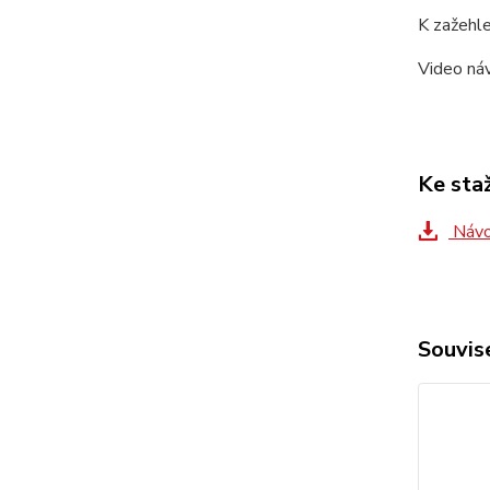
K zažehle
Video n
Ke sta
Náv
Souvise