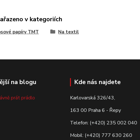
zařazeno v kategoriích
osové papíry TMT
Na textil
ější na blogu
Kde nás najdete
Karlovarská 326/43,
rávně prát prádlo
163 00 Praha 6 - Řepy
Telefon: (+420) 235 002 040
Mobil: (+420) 777 630 260