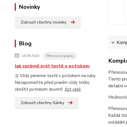
Novinky
Zobrazit všechny novinky
Blog
Kompl
16.09.2020
Přenosové papíry
Komple
Jak správně prát textil s potiskem
Přenosový
1) Vždy pereme textil s potiskem na ruby.
Tento pro
Nezapomeňte před praním vždy tričko
detailní 
obrátit potiskem dovnitř.
číst celé
Možnosti p
Zobrazit všechny články
Přenosov
Každá tis
ovládání