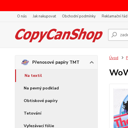
O nás
Jak nakupovat
Obchodní podmínky
Reklamační řád
Úvod
P
Přenosové papíry TMT
WoW
Na textil
Na pevný podklad
Obtiskové papíry
Tetování
Vyřezávací fólie