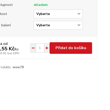
tupnost
skladem
ikost
 balení
na od
Přidat do košíku
,55 Kč
/
ks
55 Kč
bez DPH
roduktu:
wow78