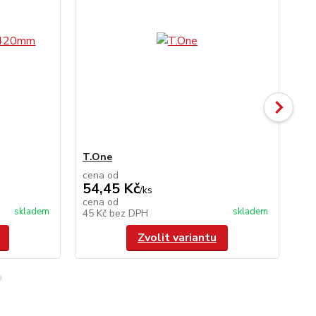
T.One
OB
cena od
ce
54,45 Kč
84
/
ks
cena od
ce
skladem
skladem
45 Kč
bez DPH
70
Zvolit variantu