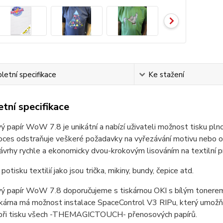
etní specifikace
Ke stažení
tní specifikace
 papír WoW 7.8 je unikátní a nabízí uživateli možnost tisku pln
ces odstraňuje veškeré požadavky na vyřezávání motivu nebo od
návrhy rychle a ekonomicky dvou-krokovým lisováním na textilní p
otisku textilií jako jsou trička, mikiny, bundy, čepice atd.
ý papír WoW 7.8 doporučujeme s tiskárnou OKI s bílým tonere
kárna má možnost instalace SpaceControl V3 RIPu, který umožňu
 při tisku všech -THEMAGICTOUCH- přenosových papírů.