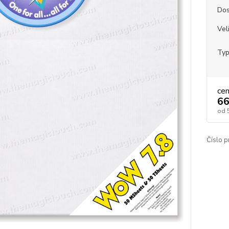
Dos
Vel
Typ
ce
66
od
Číslo p