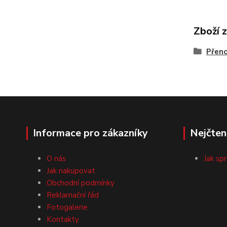
Zboží 
Přen
Informace pro zákazníky
Nejčten
O nás
Jak sp
Jak nakupovat
Obchodní podmínky
Reklamační řád
Fotogalerie
Kontakty