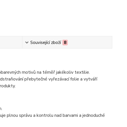
Související zboží
8
obarevných motivů na téměř jakékoliv textilie.
straňování přebytečné vyřezávací folie a vytváří
rodukty.
m.
je plnou správu a kontrolu nad barvami a jednoduché