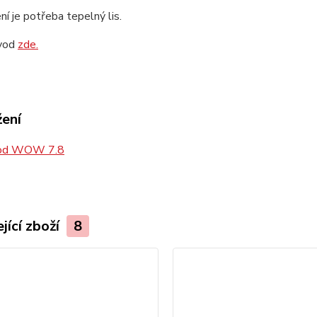
ní je potřeba tepelný lis.
ávod
zde.
žení
od WOW 7.8
jící zboží
8