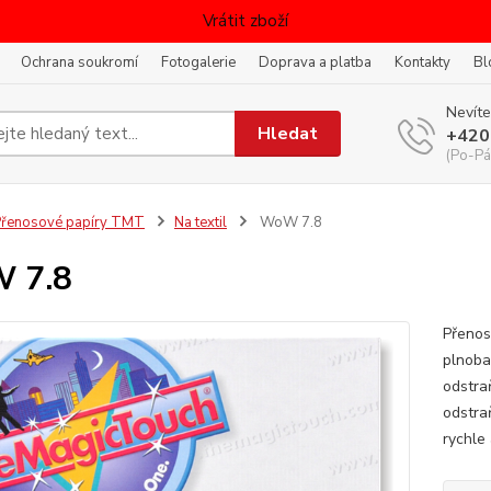
Vrátit zboží
Ochrana soukromí
Fotogalerie
Doprava a platba
Kontakty
Bl
Nevíte
Hledat
+420
(Po-Pá
řenosové papíry TMT
Na textil
WoW 7.8
 7.8
Přenos
plnoba
odstra
odstra
rychle