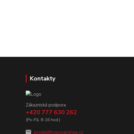
Kontakty
Zákaznická podpora
+420 777 630 262
(Po-Pá, 8-16 hod.)
prodej@copycanshop.cz