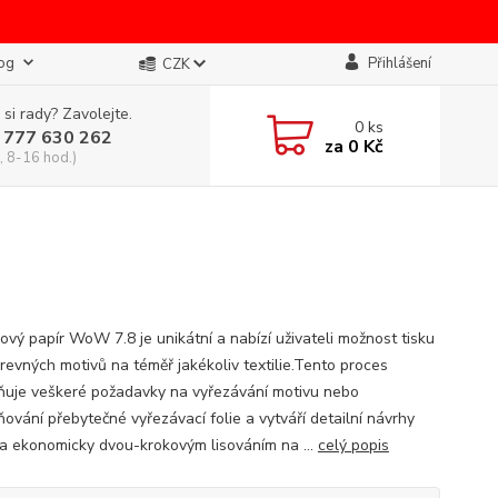
og
Přihlášení
CZK
 si rady? Zavolejte.
0
ks
 777 630 262
za
0 Kč
, 8-16 hod.)
ový papír WoW 7.8 je unikátní a nabízí uživateli možnost tisku
revných motivů na téměř jakékoliv textilie.Tento proces
ňuje veškeré požadavky na vyřezávání motivu nebo
ňování přebytečné vyřezávací folie a vytváří detailní návrhy
 a ekonomicky dvou-krokovým lisováním na ...
celý popis