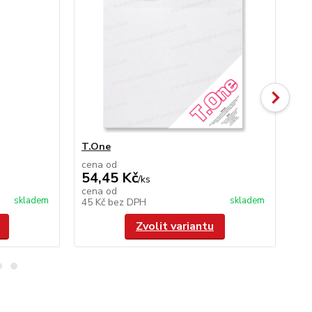
T.One
TT
cena od
ce
54,45 Kč
18
/
ks
cena od
ce
skladem
skladem
45 Kč
bez DPH
15
Zvolit variantu