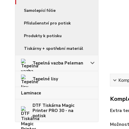
Samolepící fólie
Příslušenství pro potisk
Produkty k potisku
Tiskárny + spotřební materiál
Tepelná vazba Peleman
Tepelné lisy
Kompl
Laminace
Komple
DTF Tiskárna Magic
Extra te
Printer PRO 30 - na
potisk
Možnosti