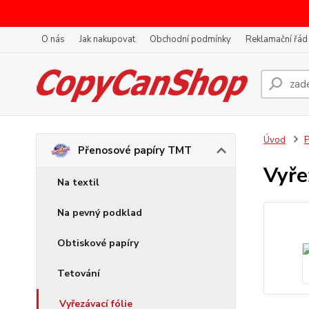
O nás
Jak nakupovat
Obchodní podmínky
Reklamační řád
Úvod
P
Přenosové papíry TMT
Vyře
Na textil
Na pevný podklad
Obtiskové papíry
Tetování
Vyřezávací fólie