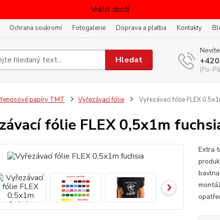
Vrátit zboží
Ochrana soukromí
Fotogalerie
Doprava a platba
Kontakty
Bl
Nevíte
Hledat
+420
(Po-Pá
řenosové papíry TMT
Vyřezávací fólie
Vyřezávací fólie FLEX 0,5x1
závací fólie FLEX 0,5x1m fuchsi
Extra 
produk
bavlna
montáž
opatře