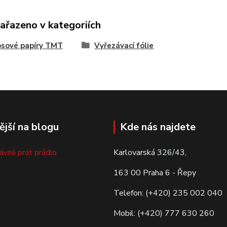
zařazeno v kategoriích
osové papíry TMT
Vyřezávací fólie
ější na blogu
Kde nás najdete
Karlovarská 326/43,
rávně prát prádlo
163 00 Praha 6 - Řepy
Telefon: (+420) 235 002 040
Mobil: (+420) 777 630 260