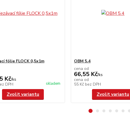
ací fólie FLOCK 0,5x1m
OBM 5.4
cena od
66,55 Kč
/
ks
5 Kč
/
ks
cena od
skladem
ez DPH
55 Kč
bez DPH
Zvolit variantu
Zvolit variantu