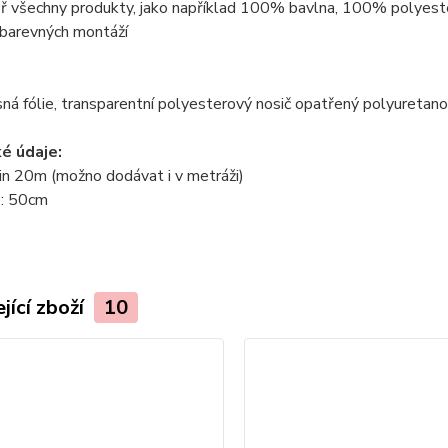
 všechny produkty, jako například 100% bavlna, 100% polyester
barevných montáží
sná fólie, transparentní polyesterový nosič opatřený polyuretano
é údaje:
in 20m (možno dodávat i v metráži)
e: 50cm
jící zboží
10