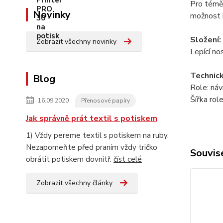
Pro téměř
Novinky
možnost 
Složení:
Zobrazit všechny novinky
Lepící no
Technick
Blog
Role: náv
Šířka rol
16.09.2020
Přenosové papíry
Jak správně prát textil s potiskem
1) Vždy pereme textil s potiskem na ruby.
Nezapomeňte před praním vždy tričko
Souvise
obrátit potiskem dovnitř.
číst celé
Zobrazit všechny články