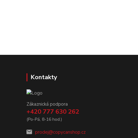
Kontakty
Zákaznická podpora
+420 777 630 262
(Po-Pá, 8-16 hod.)
prodej@copycanshop.cz