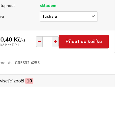
tupnost
skladem
va
0,40 Kč
/
ks
Přidat do košíku
 Kč
bez DPH
roduktu:
GRFS32.4255
isející zboží
10