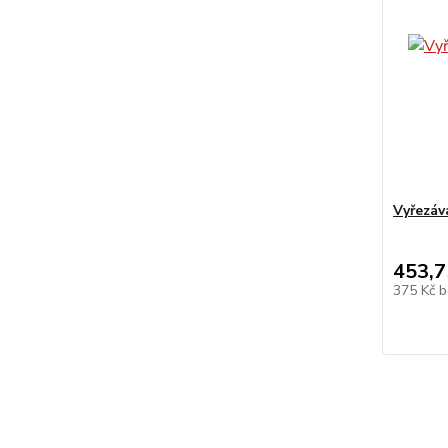
Vyřezáv
453,7
375 Kč
b