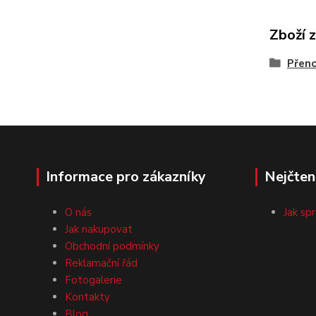
Zboží 
Přen
Informace pro zákazníky
Nejčten
O nás
Jak sp
Jak nakupovat
Obchodní podmínky
Reklamační řád
Fotogalerie
Kontakty
Blog