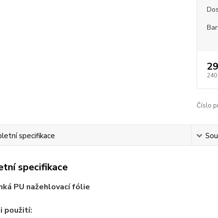
Dos
Bar
29
240
Číslo p
etní specifikace
Souv
tní specifikace
nká PU nažehlovací fólie
 použití: