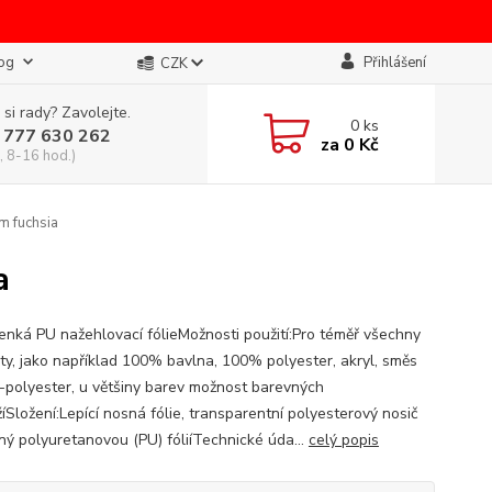
og
Přihlášení
CZK
 si rady? Zavolejte.
0
ks
 777 630 262
za
0 Kč
, 8-16 hod.)
m fuchsia
a
tenká PU nažehlovací fólieMožnosti použití:Pro téměř všechny
ty, jako například 100% bavlna, 100% polyester, akryl, směs
-polyester, u většiny barev možnost barevných
íSložení:Lepící nosná fólie, transparentní polyesterový nosič
ný polyuretanovou (PU) fóliíTechnické úda...
celý popis