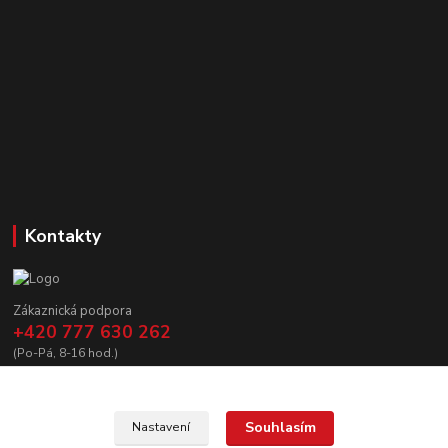
Kontakty
Zákaznická podpora
+420 777 630 262
(Po-Pá, 8-16 hod.)
prodej@copycanshop.cz
Souhlasím
Nastavení