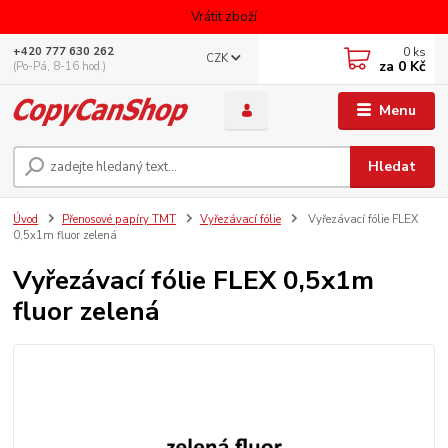
Vrátit zboží
0
ks
+420 777 630 262
CZK
za
0 Kč
(Po-Pá, 8-16 hod.)
Menu
Hledat
Úvod
Přenosové papíry TMT
Vyřezávací fólie
Vyřezávací fólie FLEX
0,5x1m fluor zelená
Vyřezávací fólie FLEX 0,5x1m
fluor zelená