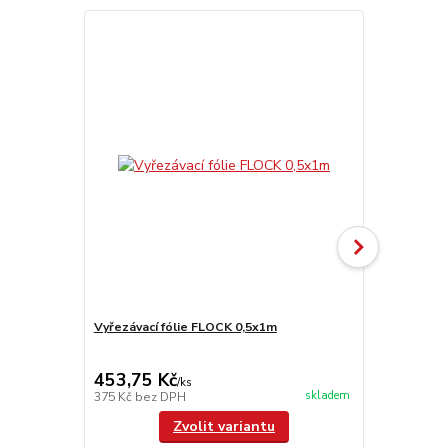
Vyřezávací fólie FLOCK 0,5x1m
OBM 5.4
cena od
66,55 Kč
453,75 Kč
/
ks
cena od
skladem
375 Kč
bez DPH
55 Kč
bez D
Zvolit variantu