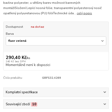
bavlna-polyester, u většiny barev možnost barevných
montážíSložení:Lepící nosná fólie, transparentní polyesterový nosič
opatřený polyuretanovou (PU) fóliíTechnické úda...
celý popis
Dostupnost
na dotaz
Barva
290,40 Kč
/
ks
240 Kč
bez DPH
Momentálně není k dispozici
Číslo produktu:
GRFS32.4269
Kompletní specifikace
Související zboží
10