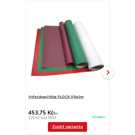
Vyřezávací fólie FLOCK 0,5x1m
OBM 5.4
cena od
66,55 Kč
453,75 Kč
/
ks
cena od
skladem
375 Kč
bez DPH
55 Kč
bez D
Zvolit variantu