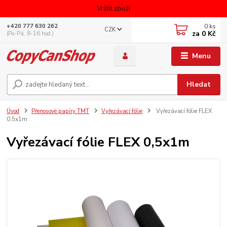
Vrátit zboží
0
ks
+420 777 630 262
CZK
za
0 Kč
(Po-Pá, 8-16 hod.)
Menu
Hledat
Úvod
Přenosové papíry TMT
Vyřezávací fólie
Vyřezávací fólie FLEX
0,5x1m
Vyřezávací fólie FLEX 0,5x1m