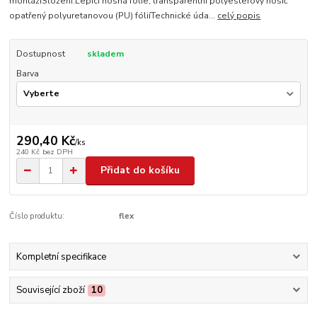
montážíSložení:Lepící nosná fólie, transparentní polyesterový nosič
opatřený polyuretanovou (PU) fóliíTechnické úda...
celý popis
Dostupnost
skladem
Barva
290,40 Kč
/
ks
240 Kč
bez DPH
Přidat do košíku
Číslo produktu:
flex
Kompletní specifikace
Související zboží
10