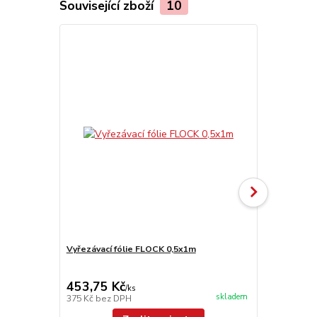
Související zboží
10
Vyřezávací fólie FLOCK 0,5x1m
OBM 5.4
cena od
66,55 Kč
453,75 Kč
/
ks
cena od
skladem
375 Kč
bez DPH
55 Kč
bez D