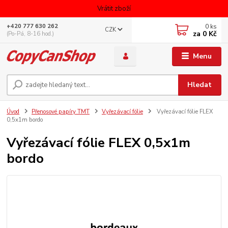
Vrátit zboží
0
ks
+420 777 630 262
CZK
za
0 Kč
(Po-Pá, 8-16 hod.)
Menu
Hledat
Úvod
Přenosové papíry TMT
Vyřezávací fólie
Vyřezávací fólie FLEX
0,5x1m bordo
Vyřezávací fólie FLEX 0,5x1m
bordo