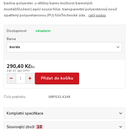
bavlna-polyester, u většiny barev možnost barevných
montážíSložení:Lepící nosná fólie, transparentní polyesterový nosič
opatřený polyuretanovou (PU) fóliíTechnické úda...
celý popis
Dostupnost
skladem
Barva
290,40 Kč
/
ks
240 Kč
bez DPH
Přidat do košíku
Číslo produktu:
GRFS32.4248
Kompletní specifikace
Související zboží
10