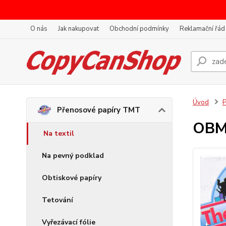
O nás
Jak nakupovat
Obchodní podmínky
Reklamační řád
Úvod
P
Přenosové papíry TMT
OBM 
Na textil
Na pevný podklad
Obtiskové papíry
Tetování
Vyřezávací fólie