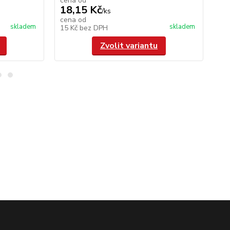
cena od
ce
18,15 Kč
66
/
ks
cena od
ce
skladem
skladem
15 Kč
bez DPH
55
Zvolit variantu