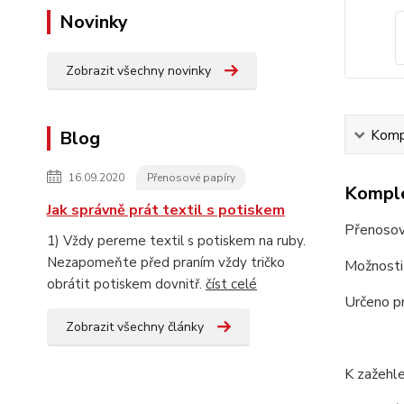
Novinky
Zobrazit všechny novinky
Blog
Kompl
16.09.2020
Přenosové papíry
Komple
Jak správně prát textil s potiskem
Přenosový
1) Vždy pereme textil s potiskem na ruby.
Nezapomeňte před praním vždy tričko
Možnosti p
obrátit potiskem dovnitř.
číst celé
Určeno pr
Zobrazit všechny články
K zažehle