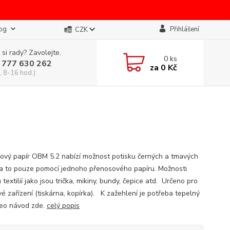
og
Přihlášení
CZK
 si rady? Zavolejte.
0
ks
 777 630 262
za
0 Kč
, 8-16 hod.)
ový papír OBM 5.2 nabízí možnost potisku černých a tmavých
ií a to pouze pomocí jednoho přenosového papíru. Možnosti
 textilií jako jsou trička, mikiny, bundy, čepice atd. Určeno pro
é zařízení (tiskárna, kopírka). K zažehlení je potřeba tepelný
ideo návod zde.
celý popis