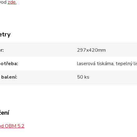
ávod
zde.
etry
r
297x420mm
potřeba
laserová tiskárna, tepelný li
 balení
50 ks
žení
d OBM 5.2