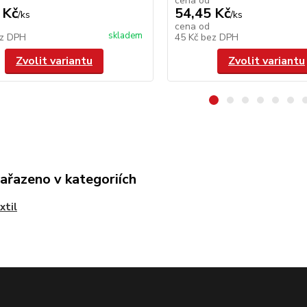
cena od
 Kč
54,45 Kč
/
ks
/
ks
cena od
skladem
z DPH
45 Kč
bez DPH
Zvolit variantu
Zvolit variantu
zařazeno v kategoriích
xtil