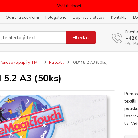
Vrátit zboží
Ochrana soukromí
Fotogalerie
Doprava a platba
Kontakty
Bl
Nevíte
Hledat
+420
(Po-Pá
řenosové papíry TMT
Na textil
OBM 5.2 A3 (50ks)
5.2 A3 (50ks)
Přenos
textil
potisku
laserov
lis. V