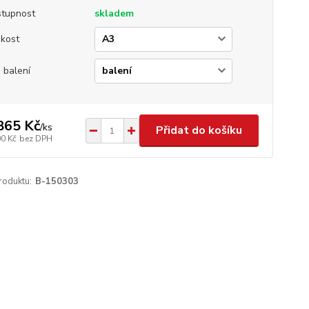
tupnost
skladem
ikost
 balení
865 Kč
/
ks
Přidat do košíku
00 Kč
bez DPH
roduktu:
B-150303