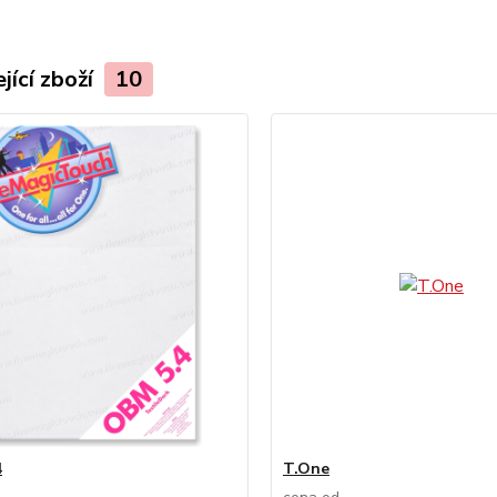
jící zboží
10
4
T.One