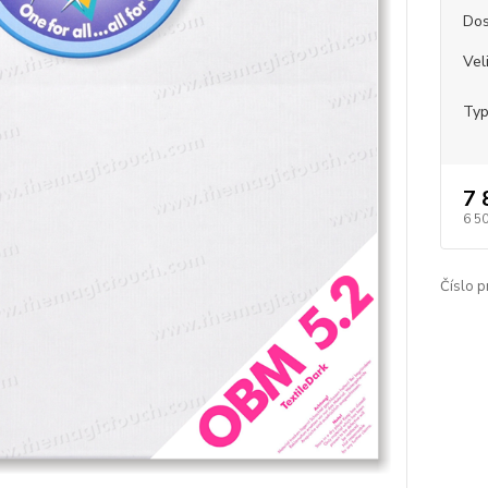
Dos
Vel
Typ
7 
6 5
Číslo p