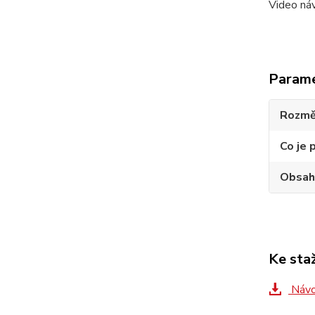
Video n
Param
Rozmě
Co je 
Obsah
Ke sta
Návo