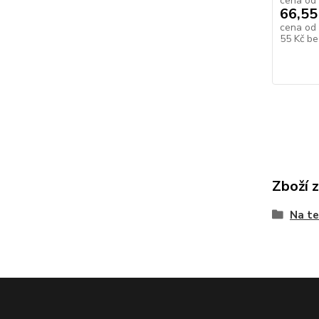
cena od
66,55
cena od
55 Kč
be
Zboží 
Na te