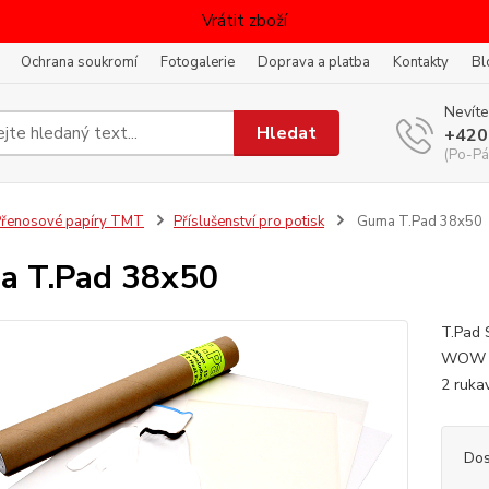
Vrátit zboží
Ochrana soukromí
Fotogalerie
Doprava a platba
Kontakty
Bl
Nevíte
Hledat
+420
(Po-Pá
řenosové papíry TMT
Příslušenství pro potisk
Guma T.Pad 38x50
a T.Pad 38x50
T.Pad 
WOW 7.
2 ruka
Dos