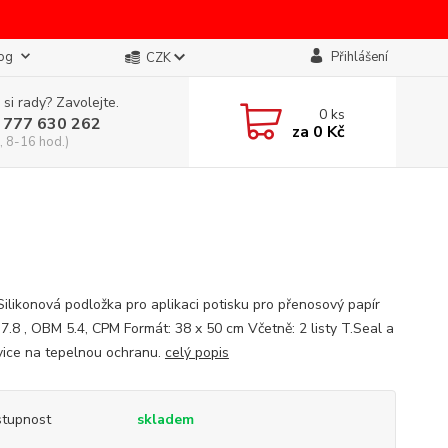
og
Přihlášení
CZK
 si rady? Zavolejte.
0
ks
 777 630 262
za
0 Kč
, 8-16 hod.)
Silikonová podložka pro aplikaci potisku pro přenosový papír
8 , OBM 5.4, CPM Formát: 38 x 50 cm Včetně: 2 listy T.Seal a
vice na tepelnou ochranu.
celý popis
tupnost
skladem