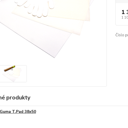
1 
1 1
Číslo p
é produkty
Guma T.Pad 38x50