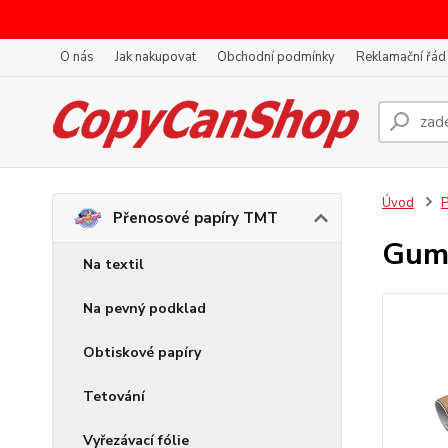
O nás
Jak nakupovat
Obchodní podmínky
Reklamační řád
Úvod
P
Přenosové papíry TMT
Gum
Na textil
Na pevný podklad
Obtiskové papíry
Tetování
Vyřezávací fólie