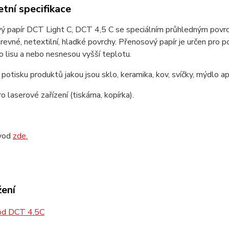
tní specifikace
 papír DCT Light C, DCT 4,5 C se speciálním průhledným povrch
revné, netextilní, hladké povrchy. Přenosový papír je určen pro 
 lisu a nebo nesnesou vyšší teplotu.
potisku produktů jakou jsou sklo, keramika, kov, svíčky, mýdlo a
o laserové zařízení (tiskárna, kopírka).
ávod
zde.
žení
d DCT 4.5C