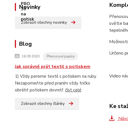
Komple
Novinky
Přenosový
Zobrazit všechny novinky
světle ba
tepelného
Možnosti 
Blog
Určeno pr
16.09.2020
Přenosové papíry
Jak správně prát textil s potiskem
Video n
1) Vždy pereme textil s potiskem na ruby.
Nezapomeňte před praním vždy tričko
obrátit potiskem dovnitř.
číst celé
Zobrazit všechny články
Ke sta
Návo