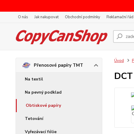
O nás
Jak nakupovat
Obchodní podmínky
Reklamační řád
Úvod
P
Přenosové papíry TMT
DCT 
Na textil
Na pevný podklad
Obtiskové papíry
Tetování
Vyřezávací fólie