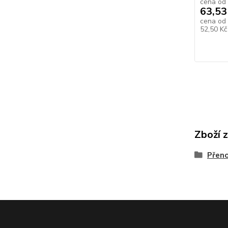
cena od
63,53
cena od
52,50 K
Zboží 
Přen