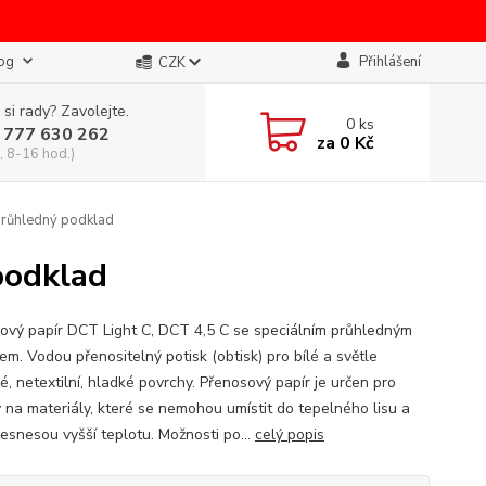
og
Přihlášení
CZK
 si rady? Zavolejte.
0
ks
 777 630 262
za
0 Kč
, 8-16 hod.)
průhledný podklad
podklad
ový papír DCT Light C, DCT 4,5 C se speciálním průhledným
em. Vodou přenositelný potisk (obtisk) pro bílé a světle
, netextilní, hladké povrchy. Přenosový papír je určen pro
y na materiály, které se nemohou umístit do tepelného lisu a
esnesou vyšší teplotu. Možnosti po...
celý popis