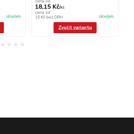
cena od
ce
18,15 Kč
18
/
ks
cena od
ce
skladem
skladem
15 Kč
bez DPH
15
Zvolit variantu