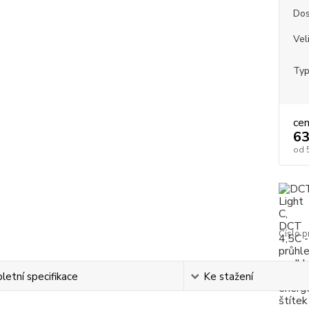
Dos
Vel
Typ
ce
63
od
Číslo p
etní specifikace
Ke stažení