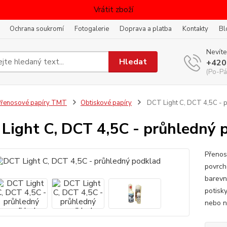
Vrátit zboží
Ochrana soukromí
Fotogalerie
Doprava a platba
Kontakty
Bl
Nevíte
Hledat
+420
(Po-Pá
řenosové papíry TMT
Obtiskové papíry
DCT Light C, DCT 4,5C - 
Light C, DCT 4,5C - průhledný 
Přenos
povrch
barevné
potisk
nebo n