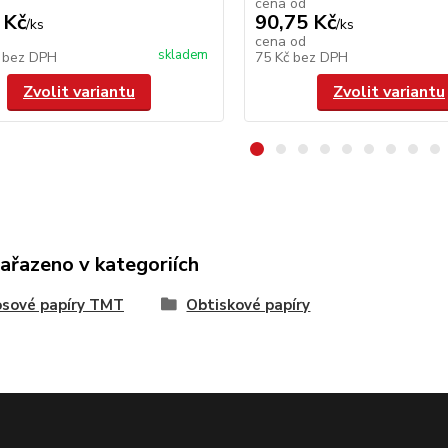
cena od
 Kč
90,75 Kč
/
ks
/
ks
cena od
skladem
č
bez DPH
75 Kč
bez DPH
Zvolit variantu
Zvolit variantu
zařazeno v kategoriích
osové papíry TMT
Obtiskové papíry