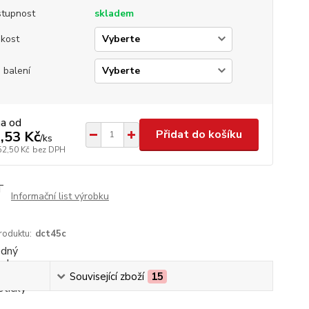
tupnost
skladem
ikost
 balení
na od
Přidat do košíku
,53 Kč
/
ks
52,50 Kč
bez DPH
Informační list výrobku
roduktu:
dct45c
Související zboží
15