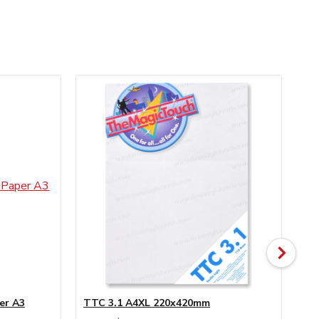
er A3
TTC 3.1 A4XL 220x420mm
TT