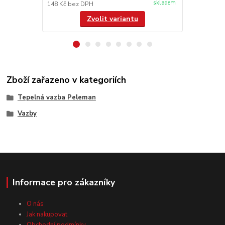
skladem
148 Kč
bez DPH
/
ks
Zvolit variantu
Zboží zařazeno v kategoriích
Tepelná vazba Peleman
Vazby
Informace pro zákazníky
O nás
Jak nakupovat