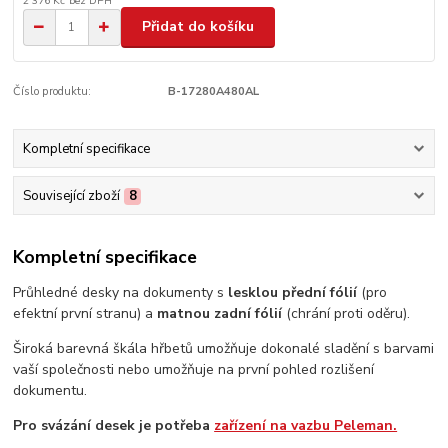
2 376 Kč
bez DPH
Přidat do košíku
Číslo produktu:
B-17280A480AL
Kompletní specifikace
Související zboží
8
Kompletní specifikace
Průhledné desky na dokumenty s
lesklou přední fólií
(pro
efektní první stranu) a
matnou zadní fólií
(chrání proti oděru).
Široká barevná škála hřbetů umožňuje dokonalé sladění s barvami
vaší společnosti nebo umožňuje na první pohled rozlišení
dokumentu.
Pro svázání desek je potřeba
zařízení na vazbu Peleman.