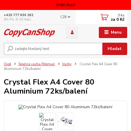
Vrátit zboží
0
ks
+420 777 630 262
CZK
za
0 Kč
(Po-Pá, 8-16 hod.)
Menu
Hledat
Úvod
Tepelná vazba Peleman
Vazby
Crystal Flex A4 Cover 80
Aluminium 72ks/balení
Crystal Flex A4 Cover 80
Aluminium 72ks/balení