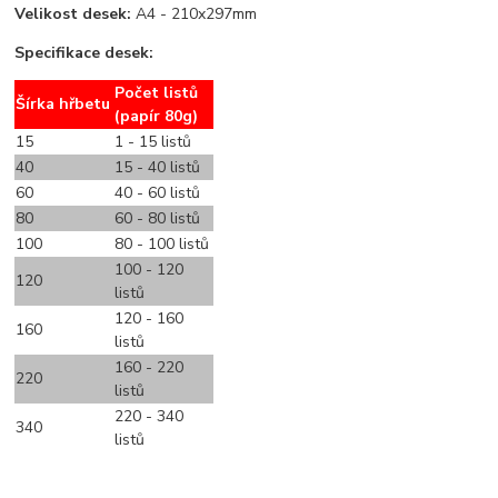
Velikost desek:
A4 - 210x297mm
Specifikace desek:
Počet listů
Šírka hřbetu
(papír 80g)
15
1 - 15 listů
40
15 - 40 listů
60
40 - 60 listů
80
60 - 80 listů
100
80 - 100 listů
100 - 120
120
listů
120 - 160
160
listů
160 - 220
220
listů
220 - 340
340
listů