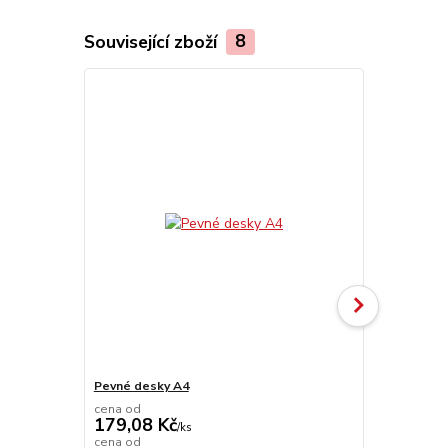
Související zboží
8
Pevné desky A4
Hřbet A4
cena od
179,08 Kč
/
ks
cena od