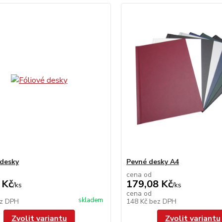
 desky
Pevné desky A4
cena od
 Kč
179,08 Kč
/
ks
/
ks
cena od
skladem
z DPH
148 Kč
bez DPH
Zvolit variantu
Zvolit variantu