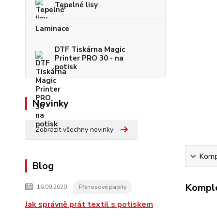
Tepelné lisy
Laminace
DTF Tiskárna Magic
Printer PRO 30 - na
potisk
Novinky
Zobrazit všechny novinky
Kompl
Blog
Komple
16.09.2020
Přenosové papíry
Jak správně prát textil s potiskem