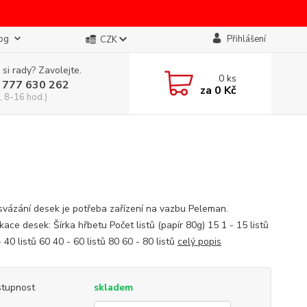
og
Přihlášení
CZK
 si rady? Zavolejte.
0
ks
 777 630 262
za
0 Kč
, 8-16 hod.)
ázání desek je potřeba zařízení na vazbu Peleman.
kace desek: Šírka hřbetu Počet listů (papír 80g) 15 1 - 15 listů
 40 listů 60 40 - 60 listů 80 60 - 80 listů
celý popis
tupnost
skladem