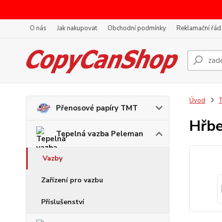
O nás
Jak nakupovat
Obchodní podmínky
Reklamační řád
Úvod
T
Přenosové papíry TMT
Hřbe
Tepelná vazba Peleman
Vazby
Zařízení pro vazbu
Příslušenství