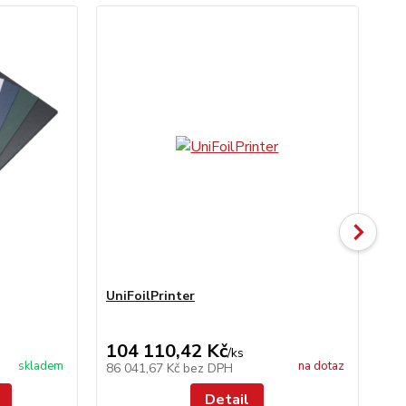
UniFoilPrinter
Un
104 110,42 Kč
11
/
ks
skladem
na dotaz
86 041,67 Kč
bez DPH
9 
Detail