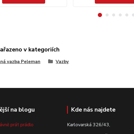
zařazeno v kategoriích
lná vazba Peleman
Vazby
ější na blogu
Kde nás najdete
Karlovarská 326/43,
rávně prát prádlo