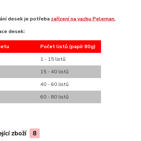
ání desek je potřeba
zařízení na vazbu Peleman.
ace desek:
betu
Počet listů (papír 80g)
1 - 15 listů
15 - 40 listů
40 - 60 listů
60 - 80 listů
jící zboží
8