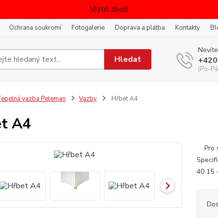
Vrátit zboží
Ochrana soukromí
Fotogalerie
Doprava a platba
Kontakty
Bl
Nevíte
Hledat
+420
(Po-Pá
epelná vazba Peleman
Vazby
Hřbet A4
t A4
Pro sv
Specifi
40 15 -
Dos