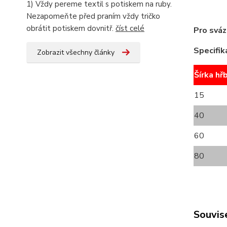
1) Vždy pereme textil s potiskem na ruby.
Nezapomeňte před praním vždy tričko
obrátit potiskem dovnitř.
číst celé
Pro sváz
Specifik
Zobrazit všechny články
Šírka hř
15
40
60
80
Souvise