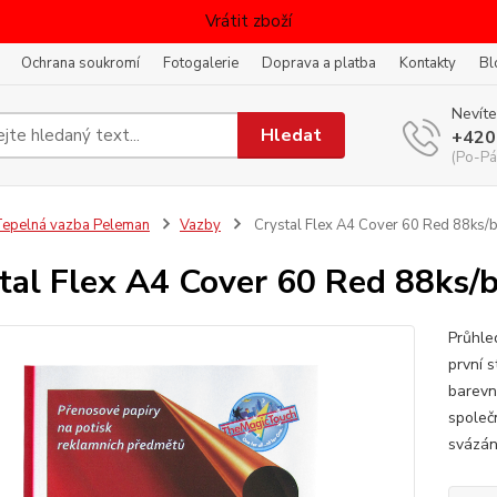
Vrátit zboží
Ochrana soukromí
Fotogalerie
Doprava a platba
Kontakty
Bl
Nevíte
Hledat
+420
(Po-Pá
epelná vazba Peleman
Vazby
Crystal Flex A4 Cover 60 Red 88ks/b
tal Flex A4 Cover 60 Red 88ks/b
Průhle
první s
barevn
společ
svázán