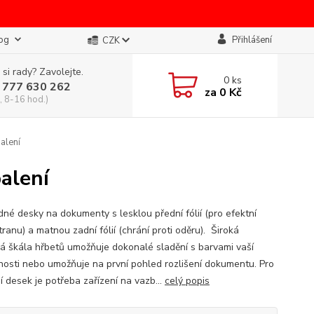
og
Přihlášení
CZK
 si rady? Zavolejte.
0
ks
 777 630 262
za
0 Kč
, 8-16 hod.)
alení
alení
dné desky na dokumenty s lesklou přední fólií (pro efektní
tranu) a matnou zadní fólií (chrání proti oděru). Široká
á škála hřbetů umožňuje dokonalé sladění s barvami vaší
nosti nebo umožňuje na první pohled rozlišení dokumentu. Pro
í desek je potřeba zařízení na vazb...
celý popis