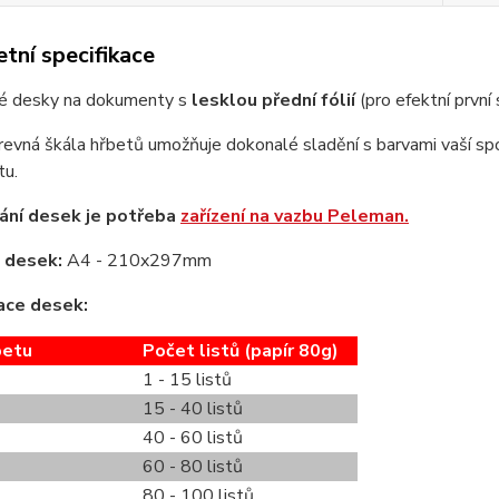
tní specifikace
é desky na dokumenty s
lesklou přední fólií
(pro efektní první
revná škála hřbetů umožňuje dokonalé sladění s barvami vaší spo
u.
ání desek je potřeba
zařízení na vazbu Peleman.
 desek:
A4 - 210x297mm
ace desek:
betu
Počet listů (papír 80g)
1 - 15 listů
15 - 40 listů
40 - 60 listů
60 - 80 listů
80 - 100 listů