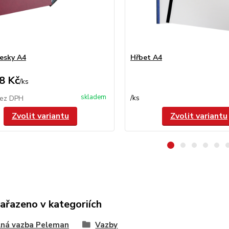
esky A4
Hřbet A4
8 Kč
/
ks
skladem
/
ks
ez DPH
Zvolit variantu
Zvolit variantu
zařazeno v kategoriích
lná vazba Peleman
Vazby