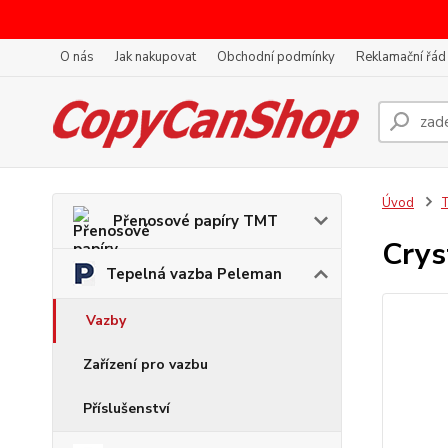
O nás
Jak nakupovat
Obchodní podmínky
Reklamační řád
Úvod
T
Přenosové papíry TMT
Crys
Tepelná vazba Peleman
Vazby
Zařízení pro vazbu
Příslušenství