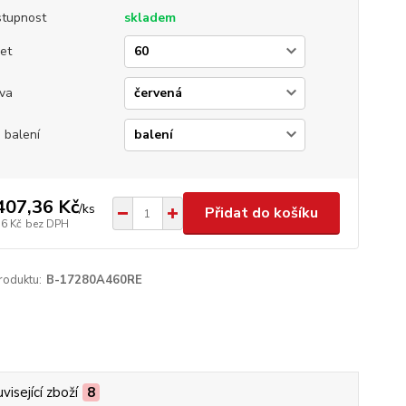
tupnost
skladem
et
va
 balení
407,36 Kč
/
ks
Přidat do košíku
16 Kč
bez DPH
roduktu:
B-17280A460RE
visející zboží
8