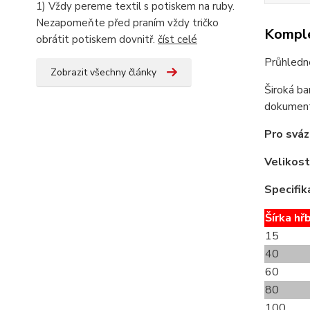
1) Vždy pereme textil s potiskem na ruby.
Nezapomeňte před praním vždy tričko
Komple
obrátit potiskem dovnitř.
číst celé
Průhledn
Zobrazit všechny články
Široká ba
dokument
Pro sváz
Velikost
Specifik
Šírka hř
15
40
60
80
100