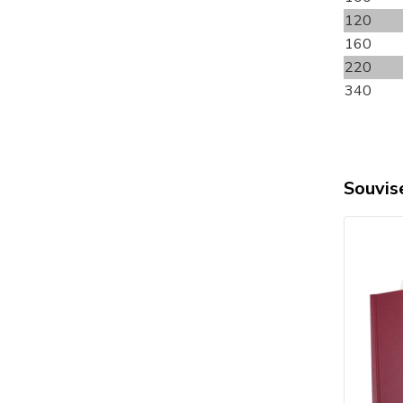
120
160
220
340
Souvise