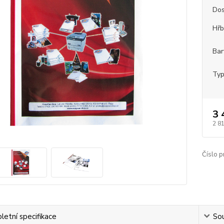
Dos
Hřb
Bar
Typ
3 
2 8
Číslo p
etní specifikace
Sou