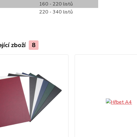
160 - 220 listů
220 - 340 listů
jící zboží
8