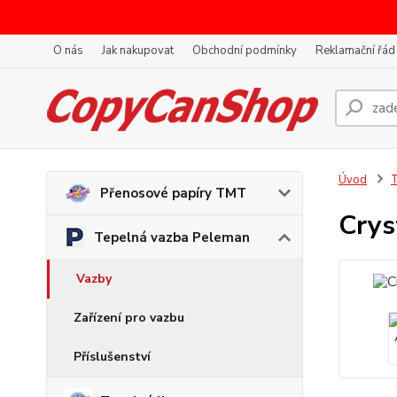
O nás
Jak nakupovat
Obchodní podmínky
Reklamační řád
Úvod
T
Přenosové papíry TMT
Crys
Tepelná vazba Peleman
Vazby
Zařízení pro vazbu
Příslušenství