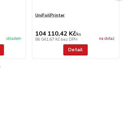
UniFoilPrinter
Un
104 110,42 Kč
11
/
ks
skladem
na dotaz
86 041,67 Kč
bez DPH
9 
Detail