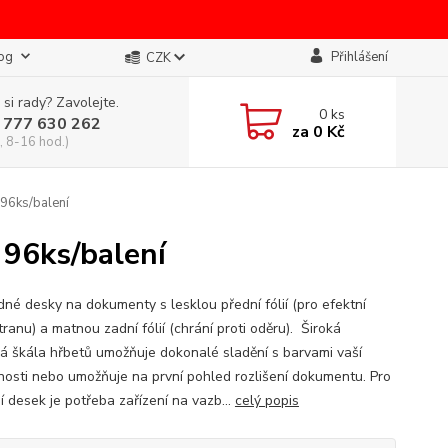
og
Přihlášení
CZK
 si rady? Zavolejte.
0
ks
 777 630 262
za
0 Kč
, 8-16 hod.)
96ks/balení
 96ks/balení
dné desky na dokumenty s lesklou přední fólií (pro efektní
tranu) a matnou zadní fólií (chrání proti oděru). Široká
á škála hřbetů umožňuje dokonalé sladění s barvami vaší
nosti nebo umožňuje na první pohled rozlišení dokumentu. Pro
í desek je potřeba zařízení na vazb...
celý popis