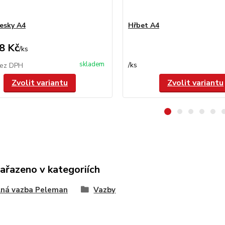
esky A4
Hřbet A4
8 Kč
/
ks
skladem
/
ks
ez DPH
Zvolit variantu
Zvolit variantu
zařazeno v kategoriích
lná vazba Peleman
Vazby