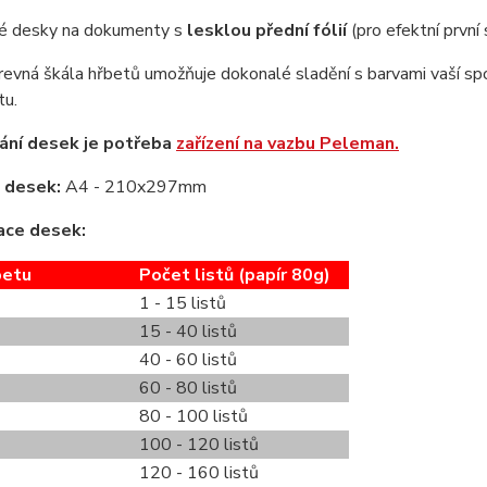
é desky na dokumenty s
lesklou přední fólií
(pro efektní první
revná škála hřbetů umožňuje dokonalé sladění s barvami vaší spo
u.
ání desek je potřeba
zařízení na vazbu Peleman.
 desek:
A4 - 210x297mm
ace desek:
betu
Počet listů (papír 80g)
1 - 15 listů
15 - 40 listů
40 - 60 listů
60 - 80 listů
80 - 100 listů
100 - 120 listů
120 - 160 listů