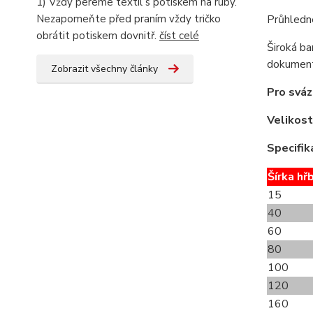
1) Vždy pereme textil s potiskem na ruby.
Průhledn
Nezapomeňte před praním vždy tričko
obrátit potiskem dovnitř.
číst celé
Široká ba
dokument
Zobrazit všechny články
Pro sváz
Velikost
Specifik
Šírka hř
15
40
60
80
100
120
160