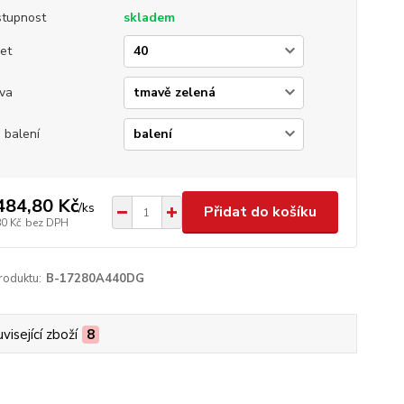
tupnost
skladem
et
va
 balení
484,80 Kč
/
ks
Přidat do košíku
80 Kč
bez DPH
roduktu:
B-17280A440DG
visející zboží
8