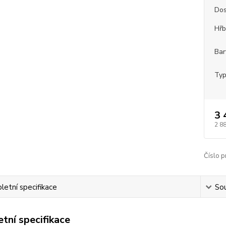
Dos
Hřb
Bar
Typ
3 
2 8
Číslo p
etní specifikace
Sou
tní specifikace