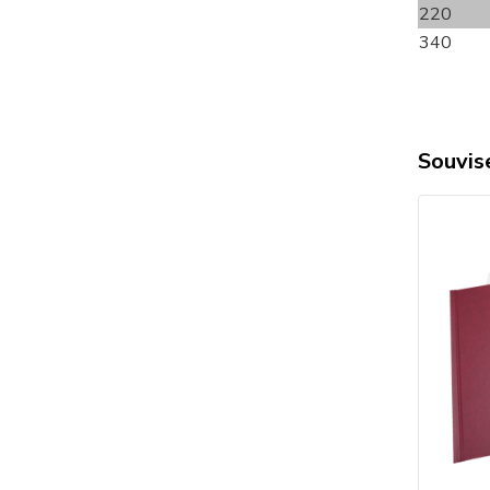
220
340
Souvise