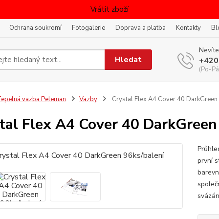
Vrátit zboží
Ochrana soukromí
Fotogalerie
Doprava a platba
Kontakty
Bl
Nevíte
Hledat
+420
(Po-Pá
epelná vazba Peleman
Vazby
Crystal Flex A4 Cover 40 DarkGreen 
tal Flex A4 Cover 40 DarkGreen
Průhle
první s
barevn
společ
svázán