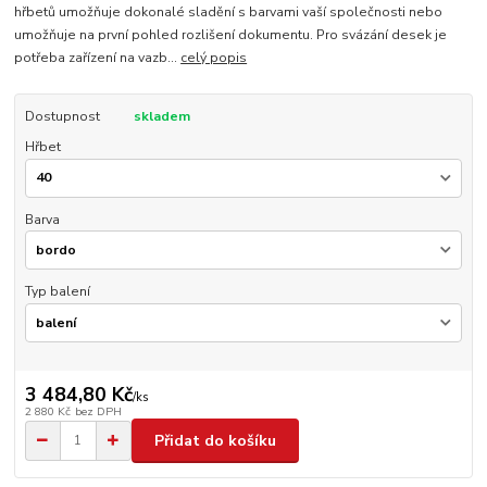
hřbetů umožňuje dokonalé sladění s barvami vaší společnosti nebo
umožňuje na první pohled rozlišení dokumentu. Pro svázání desek je
potřeba zařízení na vazb...
celý popis
Dostupnost
skladem
Hřbet
Barva
Typ balení
3 484,80 Kč
/
ks
2 880 Kč
bez DPH
Přidat do košíku