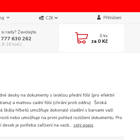
og
Přihlášení
CZK
 si rady? Zavolejte.
0
ks
 777 630 262
za
0 Kč
, 8-16 hod.)
dné desky na dokumenty s lesklou přední fólií (pro efektní
tranu) a matnou zadní fólií (chrání proti oděru). Široká
á škála hřbetů umožňuje dokonalé sladění s barvami vaší
nosti nebo umožňuje na první pohled rozlišení dokumentu. Pro
í desek je potřeba zařízení na vazb...
celý popis