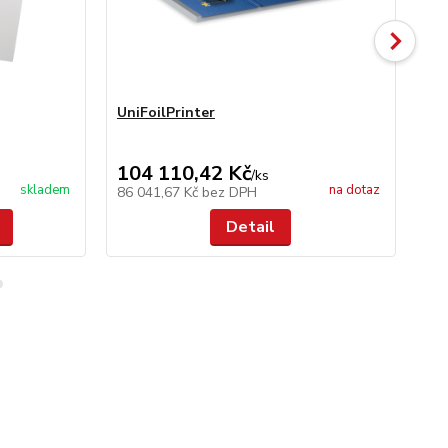
UniFoilPrinter
Un
104 110,42 Kč
11
/
ks
skladem
na dotaz
86 041,67 Kč
bez DPH
9 
Detail