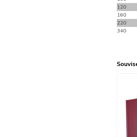
120
160
220
340
Souvise