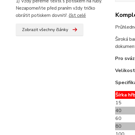
1) Vždy pereme textil s potiskem na ruby.
Nezapomeňte před praním vždy tričko
Komple
obrátit potiskem dovnitř.
číst celé
Průhledn
Zobrazit všechny články
Široká ba
dokument
Pro sváz
Velikost
Specifik
Šírka hř
15
40
60
80
100