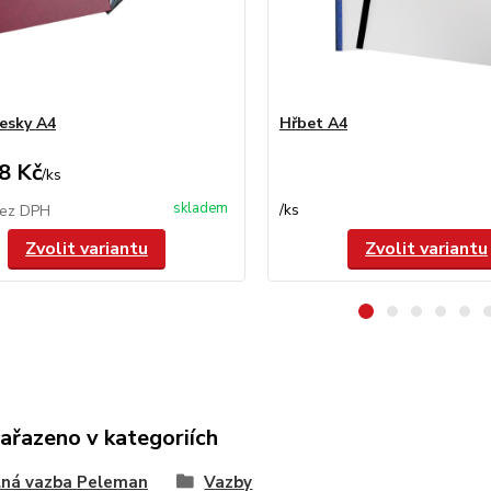
esky A4
Hřbet A4
8 Kč
/
ks
skladem
/
ks
ez DPH
Zvolit variantu
Zvolit variantu
zařazeno v kategoriích
lná vazba Peleman
Vazby