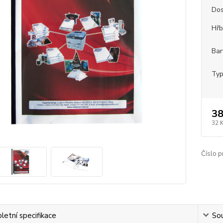
Dos
Hřb
Bar
Typ
38
32 
Číslo p
etní specifikace
Sou