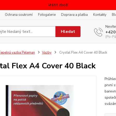
Vrátit zboží
Ochrana soukromí
Fotogalerie
Doprava a platba
Kontakty
Bl
Nevíte
Hledat
+420
(Po-Pá
epelná vazba Peleman
Vazby
Crystal Flex A4 Cover 40 Black
tal Flex A4 Cover 40 Black
Průhle
první s
barevn
společ
svázán