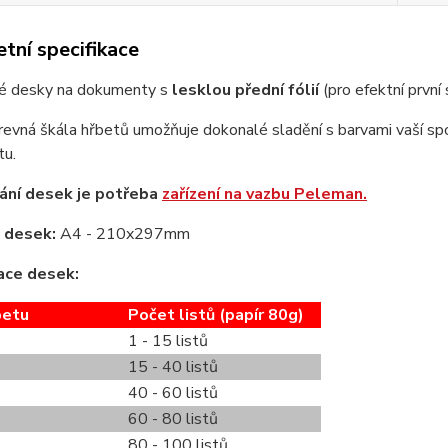
tní specifikace
é desky na dokumenty s
lesklou přední fólií
(pro efektní první
revná škála hřbetů umožňuje dokonalé sladění s barvami vaší spo
u.
ání desek je potřeba
zařízení na vazbu Peleman.
 desek:
A4 - 210x297mm
ace desek:
betu
Počet listů (papír 80g)
1 - 15 listů
15 - 40 listů
40 - 60 listů
60 - 80 listů
80 - 100 listů