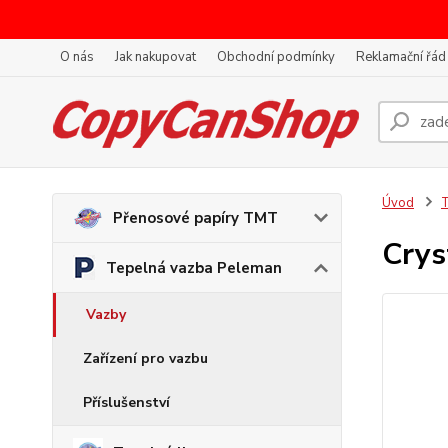
O nás
Jak nakupovat
Obchodní podmínky
Reklamační řád
Úvod
T
Přenosové papíry TMT
Crys
Tepelná vazba Peleman
Vazby
Zařízení pro vazbu
Příslušenství