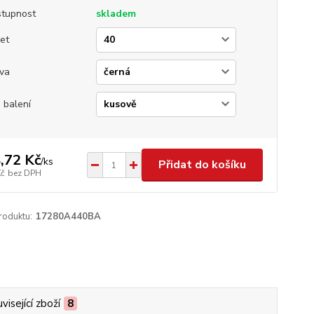
tupnost
skladem
et
va
 balení
,72 Kč
/
ks
Přidat do košíku
Kč
bez DPH
roduktu:
17280A440BA
visející zboží
8