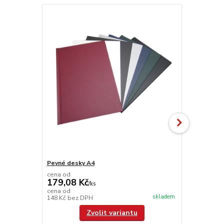
Pevné desky A4
Hřbet A4
cena od
179,08 Kč
/
ks
cena od
skladem
148 Kč
bez DPH
/
ks
Zvolit variantu