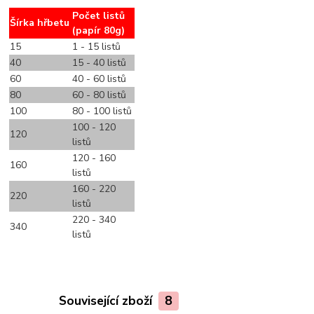
Počet listů
Šírka hřbetu
(papír 80g)
15
1 - 15 listů
40
15 - 40 listů
60
40 - 60 listů
80
60 - 80 listů
100
80 - 100 listů
100 - 120
120
listů
120 - 160
160
listů
160 - 220
220
listů
220 - 340
340
listů
Související zboží
8