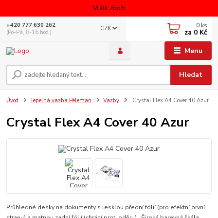
Vrátit zboží
0
ks
+420 777 630 262
CZK
za
0 Kč
(Po-Pá, 8-16 hod.)
Menu
Hledat
Úvod
Tepelná vazba Peleman
Vazby
Crystal Flex A4 Cover 40 Azur
Crystal Flex A4 Cover 40 Azur
Průhledné desky na dokumenty s lesklou přední fólií (pro efektní první
stranu) a matnou zadní fólií (chrání proti oděru). Široká barevná škála