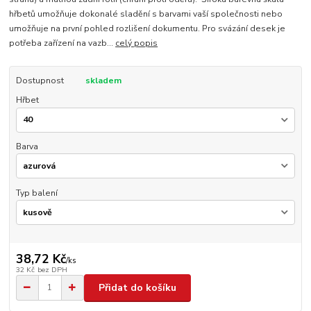
hřbetů umožňuje dokonalé sladění s barvami vaší společnosti nebo
umožňuje na první pohled rozlišení dokumentu. Pro svázání desek je
potřeba zařízení na vazb...
celý popis
Dostupnost
skladem
Hřbet
Barva
Typ balení
38,72 Kč
/
ks
32 Kč
bez DPH
Přidat do košíku