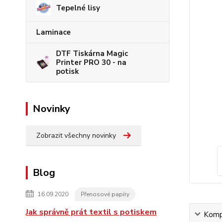
Tepelné lisy
Laminace
DTF Tiskárna Magic
Printer PRO 30 - na
potisk
Novinky
Zobrazit všechny novinky
Blog
16.09.2020
Přenosové papíry
Jak správně prát textil s potiskem
Kompl