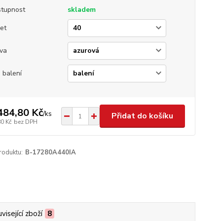
tupnost
skladem
et
va
 balení
484,80 Kč
/
ks
Přidat do košíku
80 Kč
bez DPH
roduktu:
B-17280A440IA
visející zboží
8