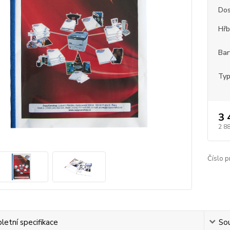
Dos
Hřb
Bar
Typ
3 
2 8
Číslo p
etní specifikace
Sou