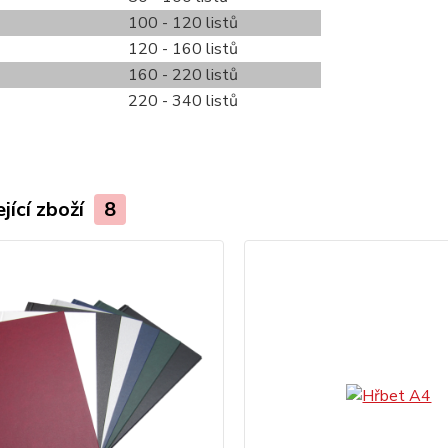
100 - 120 listů
120 - 160 listů
160 - 220 listů
220 - 340 listů
jící zboží
8