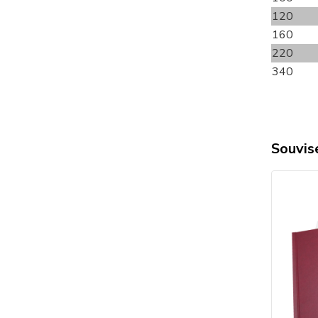
120
160
220
340
Souvise