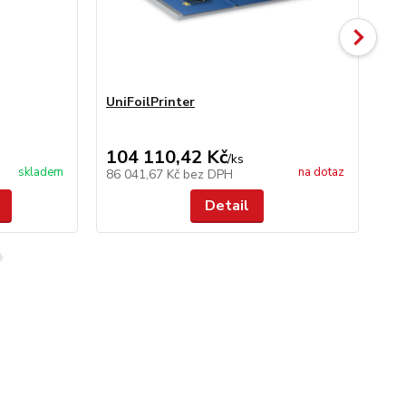
UniFoilPrinter
Un
104 110,42 Kč
11
/
ks
skladem
na dotaz
86 041,67 Kč
bez DPH
9 
Detail