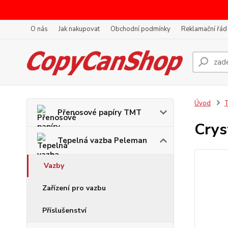
O nás
Jak nakupovat
Obchodní podmínky
Reklamační řád
Úvod
T
Přenosové papíry TMT
Crys
Tepelná vazba Peleman
Vazby
Zařízení pro vazbu
Příslušenství