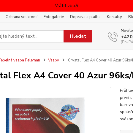
Vrátit zboží
Ochrana soukromí
Fotogalerie
Doprava a platba
Kontakty
Bl
Nevíte
Hledat
+420
(Po-Pá
epelná vazba Peleman
Vazby
Crystal Flex A4 Cover 40 Azur 96ks/
tal Flex A4 Cover 40 Azur 96ks/
Průhle
první s
barevn
společ
svázán