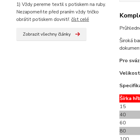
1) Vždy pereme textil s potiskem na ruby.
Nezapomeňte před praním vždy tričko
Komple
obrátit potiskem dovnitř.
číst celé
Průhledn
Zobrazit všechny články
Široká ba
dokument
Pro sváz
Velikost
Specifik
Šírka hř
15
40
60
80
100