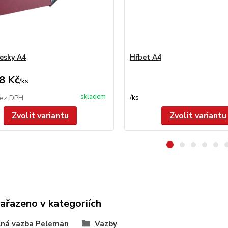
esky A4
Hřbet A4
8 Kč
/
ks
skladem
/
ks
ez DPH
Zvolit variantu
Zvolit variantu
zařazeno v kategoriích
lná vazba Peleman
Vazby