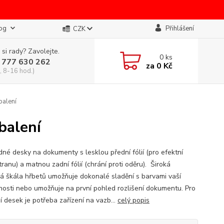
og
Přihlášení
CZK
 si rady? Zavolejte.
0
ks
 777 630 262
za
0 Kč
, 8-16 hod.)
balení
balení
dné desky na dokumenty s lesklou přední fólií (pro efektní
tranu) a matnou zadní fólií (chrání proti oděru). Široká
á škála hřbetů umožňuje dokonalé sladění s barvami vaší
nosti nebo umožňuje na první pohled rozlišení dokumentu. Pro
í desek je potřeba zařízení na vazb...
celý popis