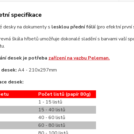
tní specifikace
é desky na dokumenty s
lesklou přední fólií
(pro efektní první
revná škála hřbetů umožňuje dokonalé sladění s barvami vaší spo
u.
ání desek je potřeba
zařízení na vazbu Peleman.
 desek:
A4 - 210x297mm
ace desek:
betu
Počet listů (papír 80g)
1 - 15 listů
15 - 40 listů
40 - 60 listů
60 - 80 listů
80 - 100 listů