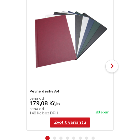
Pevné desky A4
Hřbet A4
cena od
179,08 Kč
/
ks
cena od
skladem
148 Kč
bez DPH
/
ks
Zvolit variantu