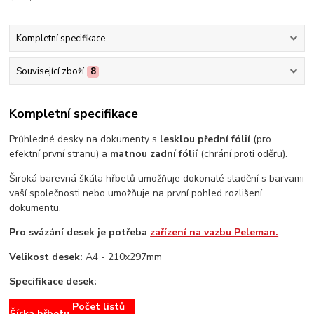
Kompletní specifikace
Související zboží
8
Kompletní specifikace
Průhledné desky na dokumenty s
lesklou přední fólií
(pro
efektní první stranu) a
matnou zadní fólií
(chrání proti oděru).
Široká barevná škála hřbetů umožňuje dokonalé sladění s barvami
vaší společnosti nebo umožňuje na první pohled rozlišení
dokumentu.
Pro svázání desek je potřeba
zařízení na vazbu Peleman.
Velikost desek:
A4 - 210x297mm
Specifikace desek:
Počet listů
Šírka hřbetu