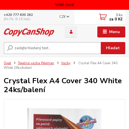
Vrátit zboží
0
ks
+420 777 630 262
CZK
za
0 Kč
(Po-Pá, 8-16 hod.)
Menu
Hledat
Úvod
Tepelná vazba Peleman
Vazby
Crystal Flex A4 Cover 340
White 24ks/balení
Crystal Flex A4 Cover 340 White
24ks/balení