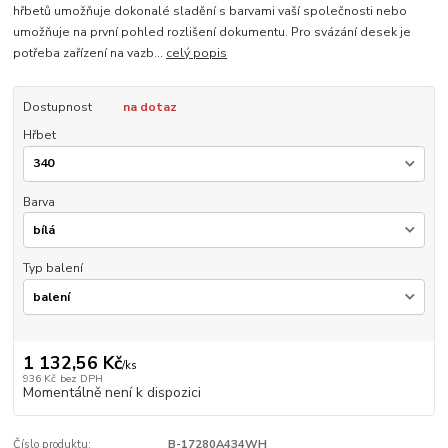
hřbetů umožňuje dokonalé sladění s barvami vaší společnosti nebo
umožňuje na první pohled rozlišení dokumentu. Pro svázání desek je
potřeba zařízení na vazb...
celý popis
Dostupnost
na dotaz
Hřbet
Barva
Typ balení
1 132,56 Kč
/
ks
936 Kč
bez DPH
Momentálně není k dispozici
Číslo produktu:
B-17280A434WH