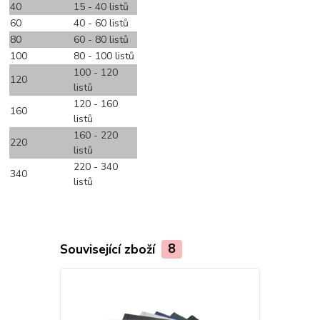
40
15 - 40 listů
60
40 - 60 listů
80
60 - 80 listů
100
80 - 100 listů
100 - 120
120
listů
120 - 160
160
listů
160 - 220
220
listů
220 - 340
340
listů
Související zboží
8