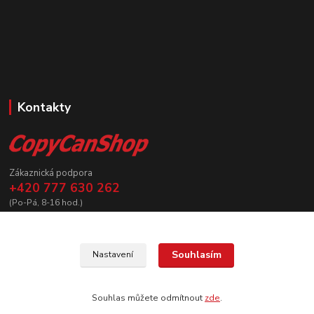
Kontakty
Zákaznická podpora
+420 777 630 262
(Po-Pá, 8-16 hod.)
prodej@copycanshop.cz
Souhlasím
Nastavení
Souhlas můžete odmítnout
zde
.
Vytvořeno na
Eshop-rychle.cz