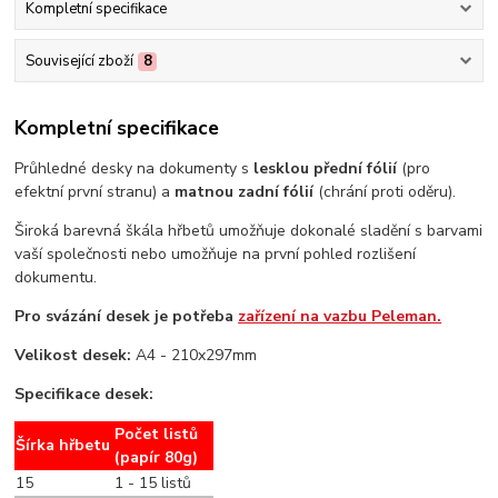
Kompletní specifikace
Související zboží
8
Kompletní specifikace
Průhledné desky na dokumenty s
lesklou přední fólií
(pro
efektní první stranu) a
matnou zadní fólií
(chrání proti oděru).
Široká barevná škála hřbetů umožňuje dokonalé sladění s barvami
vaší společnosti nebo umožňuje na první pohled rozlišení
dokumentu.
Pro svázání desek je potřeba
zařízení na vazbu Peleman.
Velikost desek:
A4 - 210x297mm
Specifikace desek:
Počet listů
Šírka hřbetu
(papír 80g)
15
1 - 15 listů