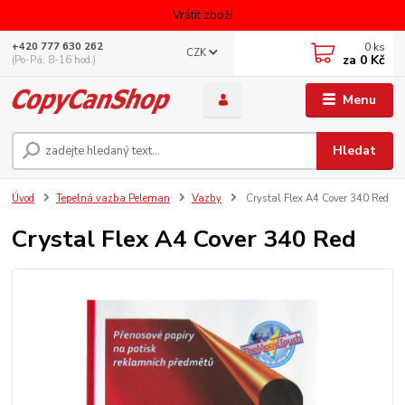
Vrátit zboží
0
ks
+420 777 630 262
CZK
za
0 Kč
(Po-Pá, 8-16 hod.)
Menu
Hledat
Úvod
Tepelná vazba Peleman
Vazby
Crystal Flex A4 Cover 340 Red
Crystal Flex A4 Cover 340 Red