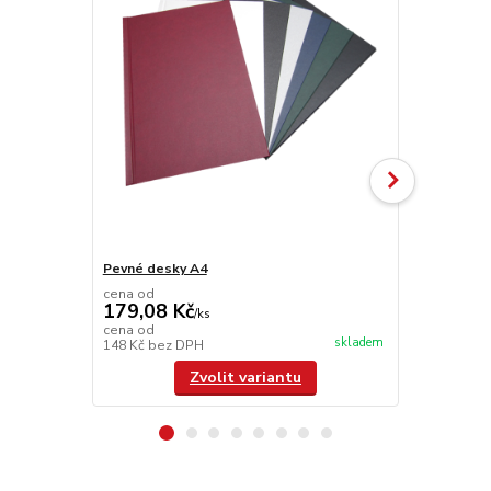
Pevné desky A4
Hřbet A4
cena od
179,08 Kč
/
ks
cena od
skladem
148 Kč
bez DPH
/
ks
Zvolit variantu