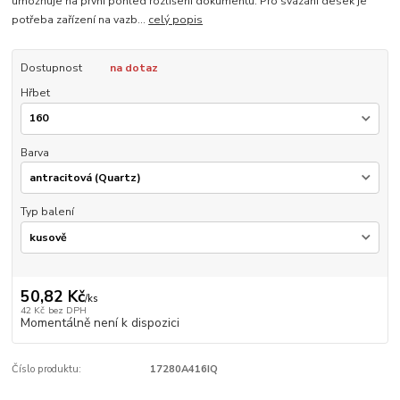
umožňuje na první pohled rozlišení dokumentu. Pro svázání desek je
potřeba zařízení na vazb...
celý popis
Dostupnost
na dotaz
Hřbet
Barva
Typ balení
50,82 Kč
/
ks
42 Kč
bez DPH
Momentálně není k dispozici
Číslo produktu:
17280A416IQ