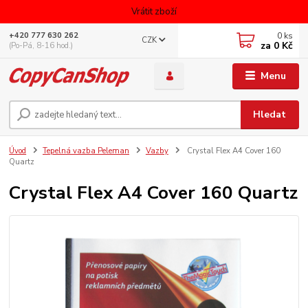
Vrátit zboží
0
ks
+420 777 630 262
CZK
za
0 Kč
(Po-Pá, 8-16 hod.)
Menu
Hledat
Úvod
Tepelná vazba Peleman
Vazby
Crystal Flex A4 Cover 160
Quartz
Crystal Flex A4 Cover 160 Quartz