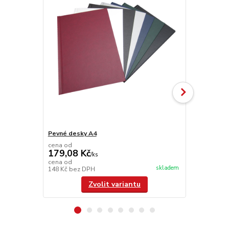
Pevné desky A4
Hřbet A4
cena od
179,08 Kč
/
ks
cena od
skladem
148 Kč
bez DPH
/
ks
Zvolit variantu