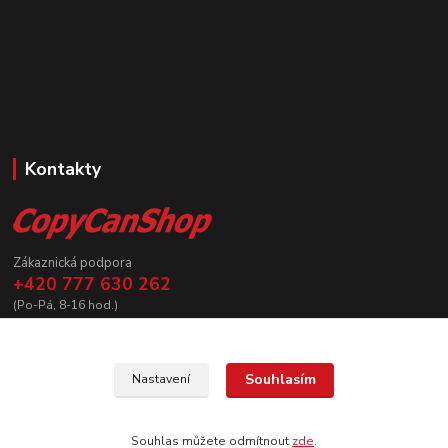
Kontakty
Zákaznická podpora
+420 777 630 262
(Po-Pá, 8-16 hod.)
prodej@copycanshop.cz
Souhlasím
Nastavení
Souhlas můžete odmítnout
zde
.