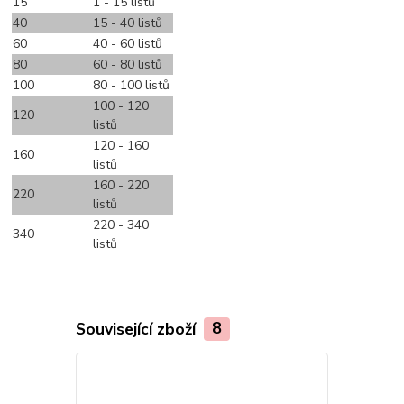
15
1 - 15 listů
40
15 - 40 listů
60
40 - 60 listů
80
60 - 80 listů
100
80 - 100 listů
100 - 120
120
listů
120 - 160
160
listů
160 - 220
220
listů
220 - 340
340
listů
Související zboží
8