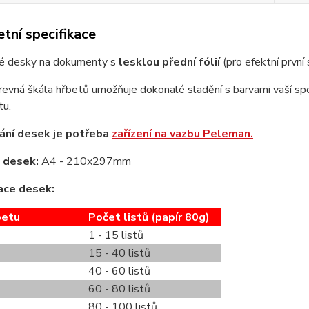
tní specifikace
é desky na dokumenty s
lesklou přední fólií
(pro efektní první
revná škála hřbetů umožňuje dokonalé sladění s barvami vaší spo
u.
ání desek je potřeba
zařízení na vazbu Peleman.
 desek:
A4 - 210x297mm
ace desek:
betu
Počet listů (papír 80g)
1 - 15 listů
15 - 40 listů
40 - 60 listů
60 - 80 listů
80 - 100 listů