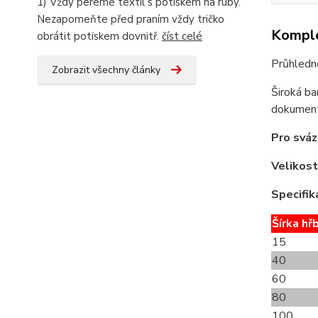
1) Vždy pereme textil s potiskem na ruby.
Nezapomeňte před praním vždy tričko
Komple
obrátit potiskem dovnitř.
číst celé
Průhledn
Zobrazit všechny články
Široká ba
dokument
Pro sváz
Velikost
Specifik
Šírka hř
15
40
60
80
100