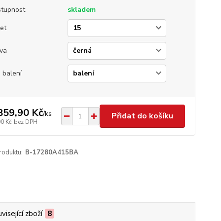
tupnost
skladem
et
va
 balení
859,90 Kč
/
ks
Přidat do košíku
90 Kč
bez DPH
roduktu:
B-17280A415BA
visející zboží
8