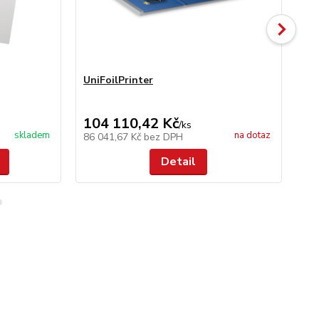
UniFoilPrinter
Un
104 110,42 Kč
11
/
ks
skladem
na dotaz
86 041,67 Kč
bez DPH
9 
Detail