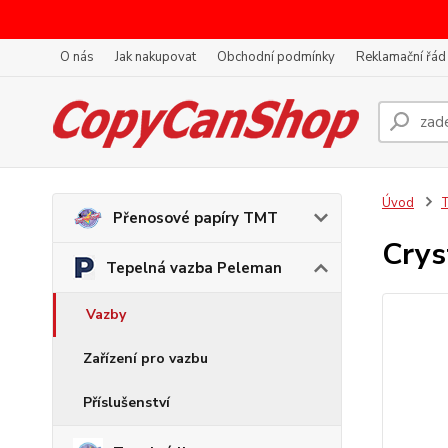
O nás
Jak nakupovat
Obchodní podmínky
Reklamační řád
Úvod
T
Přenosové papíry TMT
Crys
Tepelná vazba Peleman
Vazby
Zařízení pro vazbu
Příslušenství