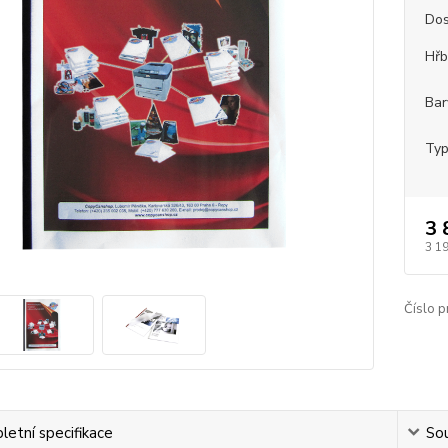
Dos
Hřb
Bar
Typ
3 
3 1
Číslo p
etní specifikace
Sou