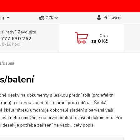
og
Přihlášení
CZK
 si rady? Zavolejte.
0
ks
 777 630 262
za
0 Kč
, 8-16 hod.)
s/balení
s/balení
dné desky na dokumenty s lesklou přední fólií (pro efektní
tranu) a matnou zadní fólií (chrání proti oděru). Široká
á škála hřbetů umožňuje dokonalé sladění s barvami vaší
nosti nebo umožňuje na první pohled rozlišení dokumentu. Pro
í desek je potřeba zařízení na vazb...
celý popis