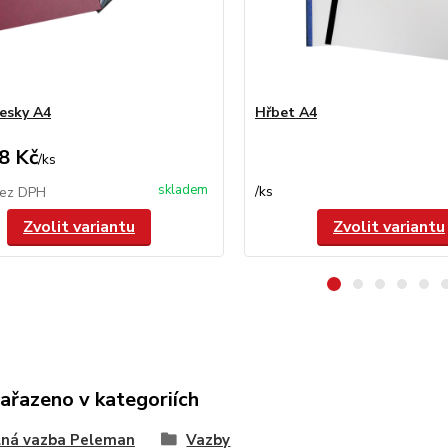
esky A4
Hřbet A4
8 Kč
/
ks
skladem
/
ks
ez DPH
Zvolit variantu
Zvolit variantu
zařazeno v kategoriích
lná vazba Peleman
Vazby