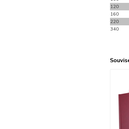
120
160
220
340
Souvise