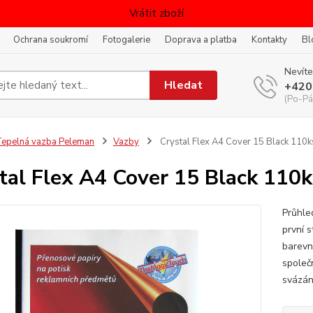
Vrátit zboží
Ochrana soukromí
Fotogalerie
Doprava a platba
Kontakty
Bl
Nevíte
Hledat
+420
(Po-Pá
epelná vazba Peleman
Vazby
Crystal Flex A4 Cover 15 Black 110k
tal Flex A4 Cover 15 Black 110k
Průhle
první s
barevn
společ
svázán