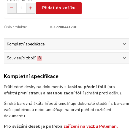
2 160 Kč
bez DPH
Přidat do košíku
Číslo produktu:
B-17280A412RE
Kompletní specifikace
Související zboží
8
Kompletní specifikace
Průhledné desky na dokumenty s
lesklou přední fólií
(pro
efektní první stranu) a
matnou zadní fólií
(chrání proti oděru).
Široká barevná škála hřbetů umožňuje dokonalé sladění s barvami
vaší společnosti nebo umožňuje na první pohled rozlišení
dokumentu.
Pro svázání desek je potřeba
zařízení na vazbu Peleman.