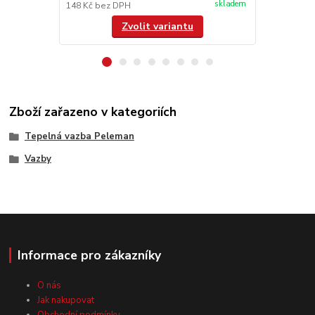
skladem
148 Kč
bez DPH
/
ks
Zvolit variantu
Zboží zařazeno v kategoriích
Tepelná vazba Peleman
Vazby
Informace pro zákazníky
O nás
Jak nakupovat