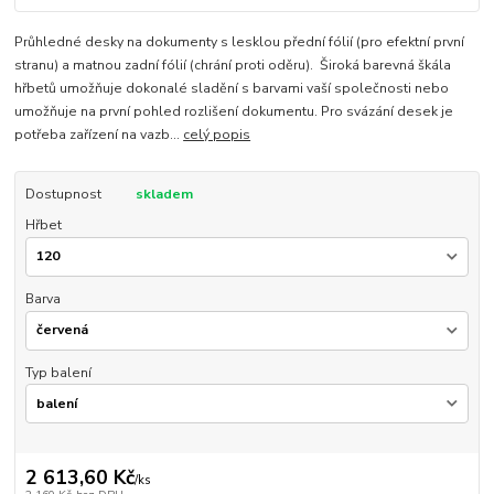
Průhledné desky na dokumenty s lesklou přední fólií (pro efektní první
stranu) a matnou zadní fólií (chrání proti oděru). Široká barevná škála
hřbetů umožňuje dokonalé sladění s barvami vaší společnosti nebo
umožňuje na první pohled rozlišení dokumentu. Pro svázání desek je
potřeba zařízení na vazb...
celý popis
Dostupnost
skladem
Hřbet
Barva
Typ balení
2 613,60 Kč
/
ks