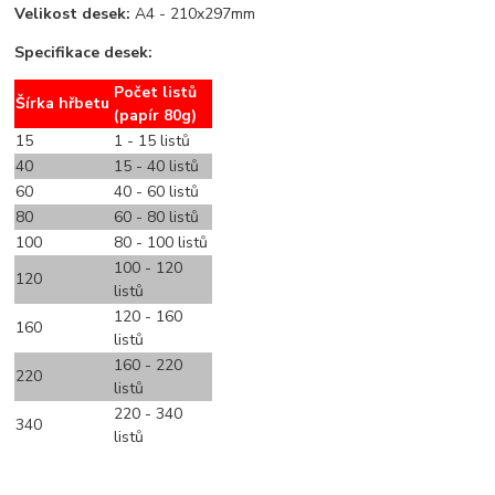
Velikost desek:
A4 - 210x297mm
Specifikace desek:
Počet listů
Šírka hřbetu
(papír 80g)
15
1 - 15 listů
40
15 - 40 listů
60
40 - 60 listů
80
60 - 80 listů
100
80 - 100 listů
100 - 120
120
listů
120 - 160
160
listů
160 - 220
220
listů
220 - 340
340
listů