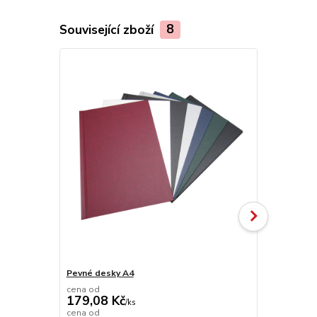
Související zboží
8
Pevné desky A4
Hřbet A4
cena od
179,08 Kč
/
ks
cena od