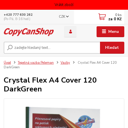
Vrátit zboží
0
ks
+420 777 630 262
CZK
za
0 Kč
(Po-Pá, 8-16 hod.)
Menu
Hledat
Úvod
Tepelná vazba Peleman
Vazby
Crystal Flex A4 Cover 120
DarkGreen
Crystal Flex A4 Cover 120
DarkGreen