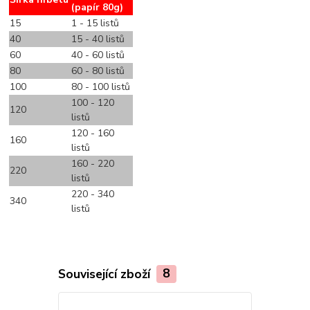
(papír 80g)
15
1 - 15 listů
40
15 - 40 listů
60
40 - 60 listů
80
60 - 80 listů
100
80 - 100 listů
100 - 120
120
listů
120 - 160
160
listů
160 - 220
220
listů
220 - 340
340
listů
Související zboží
8