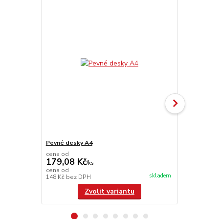
Pevné desky A4
Hřbet A4
cena od
179,08 Kč
/
ks
cena od
skladem
148 Kč
bez DPH
/
ks
Zvolit variantu