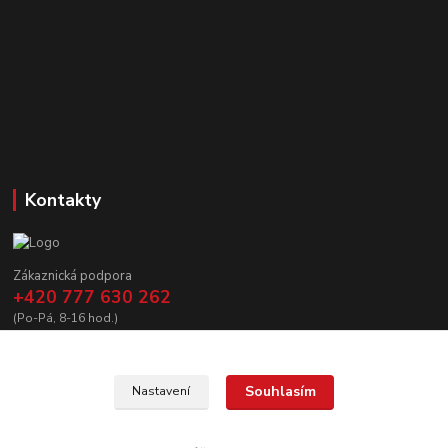
Kontakty
Zákaznická podpora
+420 777 630 262
(Po-Pá, 8-16 hod.)
prodej@copycanshop.cz
Souhlasím
Nastavení