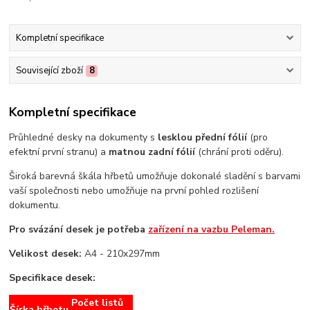
Kompletní specifikace
Související zboží
8
Kompletní specifikace
Průhledné desky na dokumenty s
lesklou přední fólií
(pro
efektní první stranu) a
matnou zadní fólií
(chrání proti oděru).
Široká barevná škála hřbetů umožňuje dokonalé sladění s barvami
vaší společnosti nebo umožňuje na první pohled rozlišení
dokumentu.
Pro svázání desek je potřeba
zařízení na vazbu Peleman.
Velikost desek:
A4 - 210x297mm
Specifikace desek:
Počet listů
Šírka hřbetu