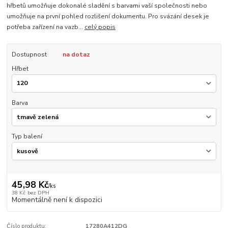
hřbetů umožňuje dokonalé sladění s barvami vaší společnosti nebo
umožňuje na první pohled rozlišení dokumentu. Pro svázání desek je
potřeba zařízení na vazb...
celý popis
Dostupnost
na dotaz
Hřbet
Barva
Typ balení
45,98 Kč
/
ks
38 Kč
bez DPH
Momentálně není k dispozici
Číslo produktu:
17280A412DG