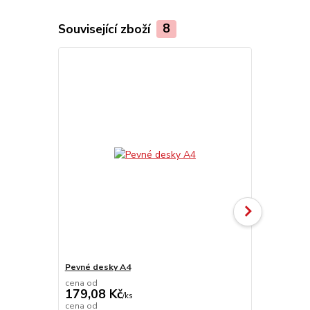
Související zboží
8
Pevné desky A4
Hřbet A4
cena od
179,08 Kč
/
ks
cena od