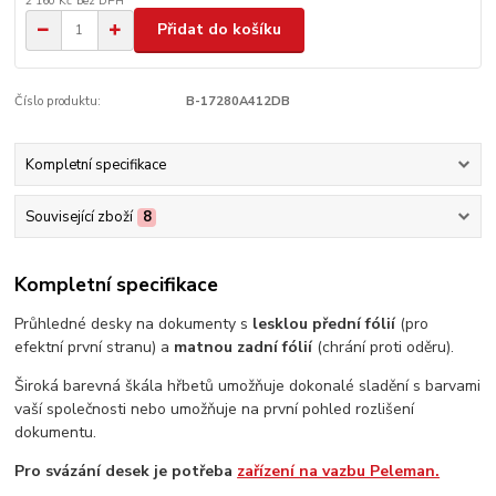
2 160 Kč
bez DPH
Přidat do košíku
Číslo produktu:
B-17280A412DB
Kompletní specifikace
Související zboží
8
Kompletní specifikace
Průhledné desky na dokumenty s
lesklou přední fólií
(pro
efektní první stranu) a
matnou zadní fólií
(chrání proti oděru).
Široká barevná škála hřbetů umožňuje dokonalé sladění s barvami
vaší společnosti nebo umožňuje na první pohled rozlišení
dokumentu.
Pro svázání desek je potřeba
zařízení na vazbu Peleman.