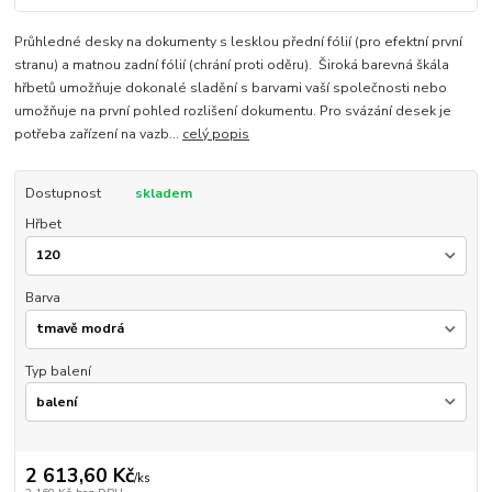
Průhledné desky na dokumenty s lesklou přední fólií (pro efektní první
stranu) a matnou zadní fólií (chrání proti oděru). Široká barevná škála
hřbetů umožňuje dokonalé sladění s barvami vaší společnosti nebo
umožňuje na první pohled rozlišení dokumentu. Pro svázání desek je
potřeba zařízení na vazb...
celý popis
Dostupnost
skladem
Hřbet
Barva
Typ balení
2 613,60 Kč
/
ks