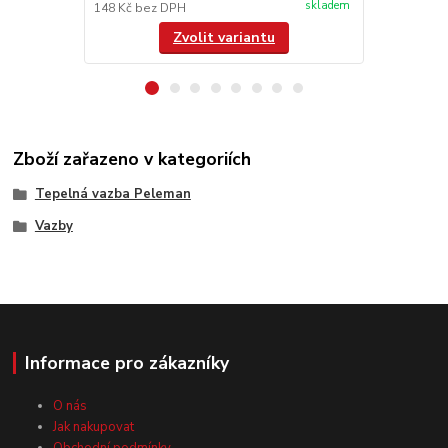
skladem
148 Kč
bez DPH
/
ks
Zvolit variantu
Zboží zařazeno v kategoriích
Tepelná vazba Peleman
Vazby
Informace pro zákazníky
O nás
Jak nakupovat