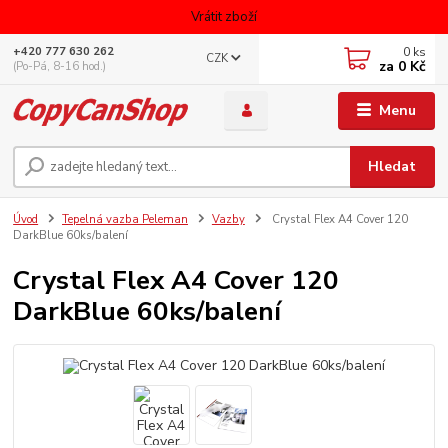
Vrátit zboží
0
ks
+420 777 630 262
CZK
za
0 Kč
(Po-Pá, 8-16 hod.)
Menu
Hledat
Úvod
Tepelná vazba Peleman
Vazby
Crystal Flex A4 Cover 120
DarkBlue 60ks/balení
Crystal Flex A4 Cover 120
DarkBlue 60ks/balení