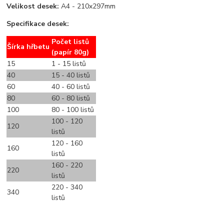
Velikost desek:
A4 - 210x297mm
Specifikace desek:
Počet listů
Šírka hřbetu
(papír 80g)
15
1 - 15 listů
40
15 - 40 listů
60
40 - 60 listů
80
60 - 80 listů
100
80 - 100 listů
100 - 120
120
listů
120 - 160
160
listů
160 - 220
220
listů
220 - 340
340
listů