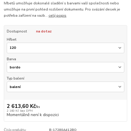
hřbetů umožňuje dokonalé sladění s barvami vaší společnosti nebo
umožňuje na první pohled rozlišení dokumentu. Pro svázání desek je
potřeba zařízení na vazb...
celý popis
Dostupnost
na dotaz
Hřbet
Barva
Typ balení
2 613,60 Kč
/
ks
2 160 Kč
bez DPH
Momentálně není k dispozici
Číslo produktu:
B-17280A412BO