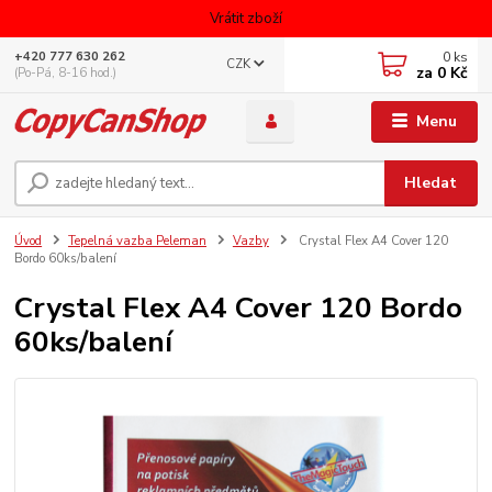
Vrátit zboží
0
ks
+420 777 630 262
CZK
za
0 Kč
(Po-Pá, 8-16 hod.)
Menu
Hledat
Úvod
Tepelná vazba Peleman
Vazby
Crystal Flex A4 Cover 120
Bordo 60ks/balení
Crystal Flex A4 Cover 120 Bordo
60ks/balení