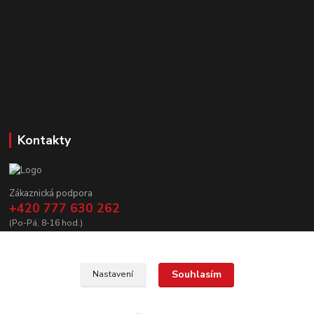
Kontakty
Zákaznická podpora
+420 777 630 262
(Po-Pá, 8-16 hod.)
prodej@copycanshop.cz
Souhlasím
Nastavení