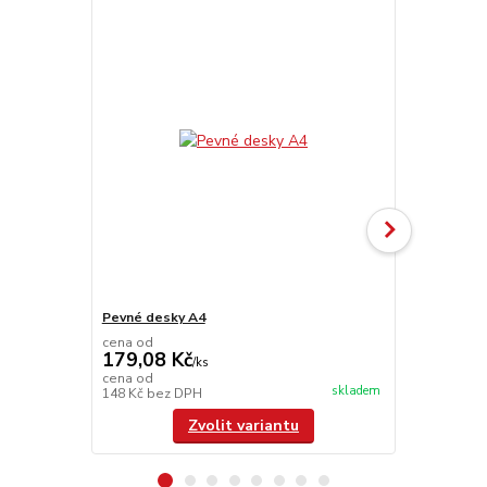
Pevné desky A4
Hřbet A4
cena od
179,08 Kč
/
ks
cena od
skladem
148 Kč
bez DPH
/
ks
Zvolit variantu