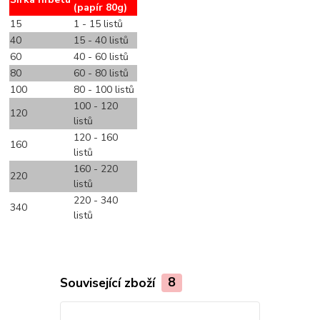
(papír 80g)
15
1 - 15 listů
40
15 - 40 listů
60
40 - 60 listů
80
60 - 80 listů
100
80 - 100 listů
100 - 120
120
listů
120 - 160
160
listů
160 - 220
220
listů
220 - 340
340
listů
Související zboží
8