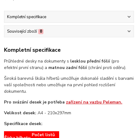
Kompletní specifikace
Související zboží
8
Kompletní specifikace
Průhledné desky na dokumenty s
lesklou přední fólií
(pro
efektní první stranu) a
matnou zadní fólií
(chrání proti oděru).
Široká barevná škála hřbetů umožňuje dokonalé sladění s barvami
vaší společnosti nebo umožňuje na první pohled rozlišení
dokumentu.
Pro svázání desek je potřeba
zařízení na vazbu Peleman.
Velikost desek:
A4 - 210x297mm
Specifikace desek:
Počet listů
Šírka hřbetu