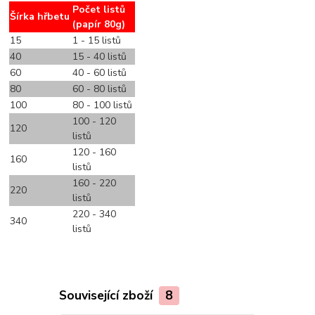
Počet listů
Šírka hřbetu
(papír 80g)
15
1 - 15 listů
40
15 - 40 listů
60
40 - 60 listů
80
60 - 80 listů
100
80 - 100 listů
100 - 120
120
listů
120 - 160
160
listů
160 - 220
220
listů
220 - 340
340
listů
Související zboží
8