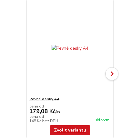
Pevné desky A4
Hřbet A4
cena od
179,08 Kč
/
ks
cena od
skladem
148 Kč
bez DPH
/
ks
Zvolit variantu