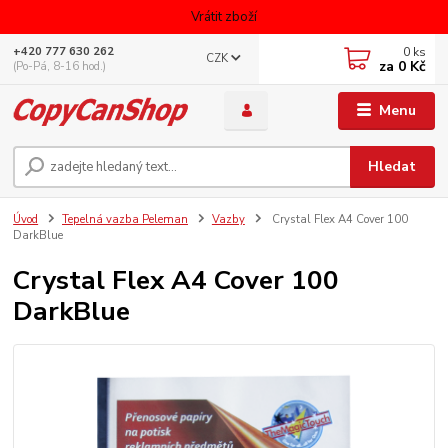
Vrátit zboží
0
ks
+420 777 630 262
CZK
za
0 Kč
(Po-Pá, 8-16 hod.)
Menu
Hledat
Úvod
Tepelná vazba Peleman
Vazby
Crystal Flex A4 Cover 100
DarkBlue
Crystal Flex A4 Cover 100
DarkBlue