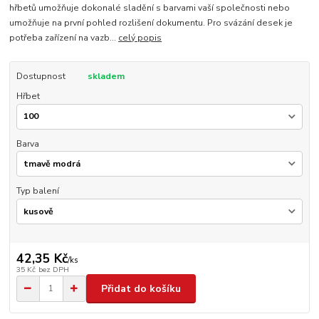
hřbetů umožňuje dokonalé sladění s barvami vaší společnosti nebo
umožňuje na první pohled rozlišení dokumentu. Pro svázání desek je
potřeba zařízení na vazb...
celý popis
Dostupnost
skladem
Hřbet
Barva
Typ balení
42,35 Kč
/
ks
35 Kč
bez DPH
Přidat do košíku