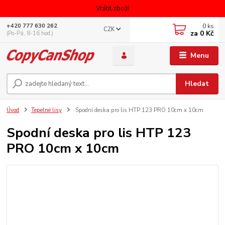
Vrátit zboží
0
ks
+420 777 630 262
CZK
za
0 Kč
(Po-Pá, 8-16 hod.)
Menu
Hledat
Úvod
Tepelné lisy
Spodní deska pro lis HTP 123 PRO 10cm x 10cm
Spodní deska pro lis HTP 123
PRO 10cm x 10cm