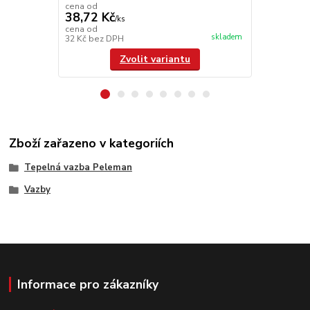
cena od
cena od
38,72 Kč
179,08 K
/
ks
cena od
cena od
skladem
32 Kč
bez DPH
148 Kč
bez 
Zvolit variantu
Zboží zařazeno v kategoriích
Tepelná vazba Peleman
Vazby
Informace pro zákazníky