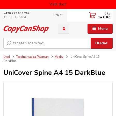
Vrátit zboží
0
ks
+420 777 630 262
CZK
za
0 Kč
(Po-Pá, 8-16 hod.)
Menu
Hledat
Úvod
Tepelná vazba Peleman
Vazby
UniCover Spine A4 15
DarkBlue
UniCover Spine A4 15 DarkBlue