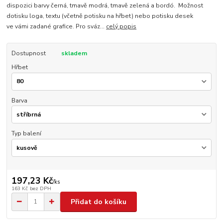
dispozici barvy černá, tmavě modrá, tmavě zelená a bordó. Možnost
dotisku loga, textu (včetně potisku na hřbet) nebo potisku desek
ve vámi zadané grafice. Pro sváz...
celý popis
Dostupnost
skladem
Hřbet
Barva
Typ balení
197,23 Kč
/
ks
163 Kč
bez DPH
Přidat do košíku