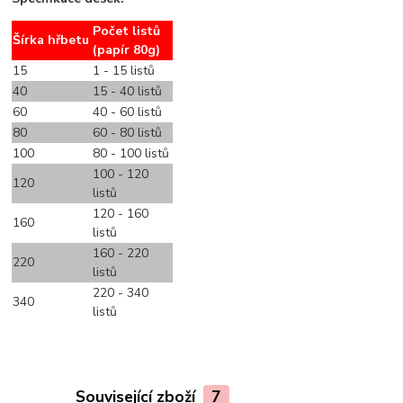
Počet listů
Šírka hřbetu
(papír 80g)
15
1 - 15 listů
40
15 - 40 listů
60
40 - 60 listů
80
60 - 80 listů
100
80 - 100 listů
100 - 120
120
listů
120 - 160
160
listů
160 - 220
220
listů
220 - 340
340
listů
Související zboží
7