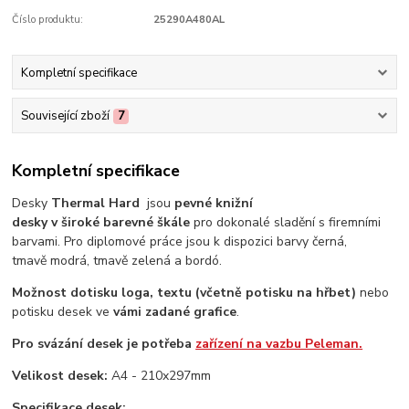
Číslo produktu:
25290A480AL
Kompletní specifikace
Související zboží
7
Kompletní specifikace
Desky
Thermal Hard
jsou
pevné knižní
desky v široké barevné škále
pro dokonalé sladění s firemními
barvami. Pro diplomové práce jsou k dispozici barvy černá,
tmavě modrá, tmavě zelená a bordó.
Možnost dotisku loga,
textu (včetně potisku na hřbet)
nebo
potisku desek ve
vámi zadané grafice
.
Pro svázání desek je potřeba
zařízení na vazbu Peleman.
Velikost desek:
A4 - 210x297mm
Specifikace desek: