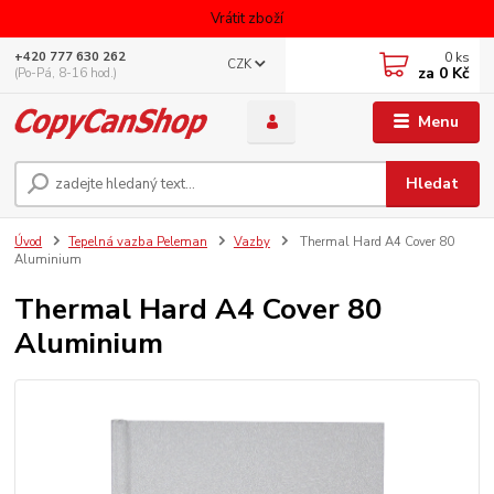
Vrátit zboží
0
ks
+420 777 630 262
CZK
za
0 Kč
(Po-Pá, 8-16 hod.)
Menu
Hledat
Úvod
Tepelná vazba Peleman
Vazby
Thermal Hard A4 Cover 80
Aluminium
Thermal Hard A4 Cover 80
Aluminium