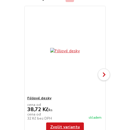
Fóliové desky
UniFoilPrint
cena od
38,72 Kč
/
ks
104 110
cena od
skladem
32 Kč
bez DPH
86 041,67 K
Zvolit variantu