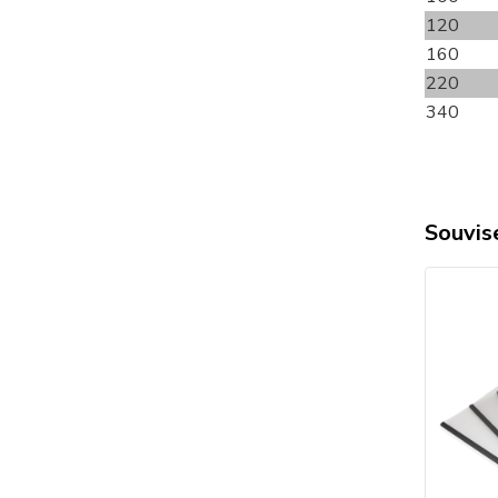
120
160
220
340
Souvise