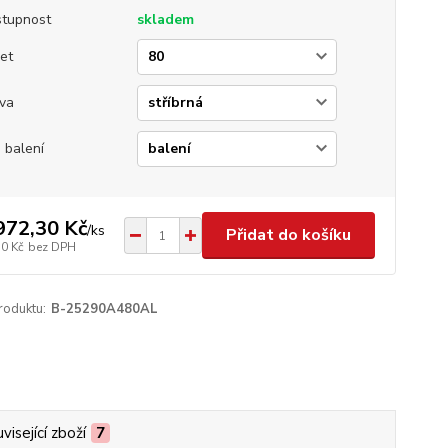
tupnost
skladem
et
va
 balení
972,30 Kč
/
ks
Přidat do košíku
30 Kč
bez DPH
roduktu:
B-25290A480AL
visející zboží
7