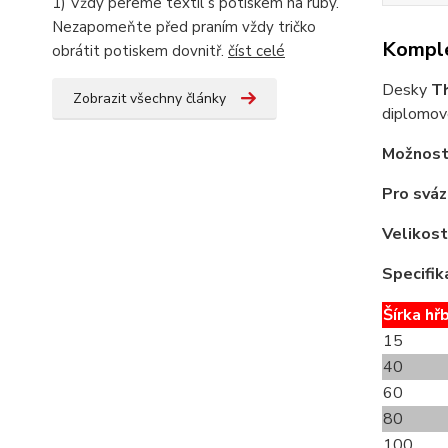
1) Vždy pereme textil s potiskem na ruby.
Nezapomeňte před praním vždy tričko
Komple
obrátit potiskem dovnitř.
číst celé
Desky
T
Zobrazit všechny články
diplomové
Možnost
Pro sváz
Velikost
Specifik
Šírka hř
15
40
60
80
100