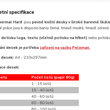
tní specifikace
hermal Hard
jsou
pevné knižní desky v široké barevné škál
 práce jsou k dispozici barvy černá, tmavě modrá, tmavě zelená
 dotisku loga,
textu (včetně potisku na hřbet)
nebo potisk
ání desek je potřeba
zařízení na vazbu Peleman.
 desek:
A4 - 210x297mm
ace desek:
betu
Počet listů (papír 80g)
1 - 15 listů
15 - 40 listů
40 - 60 listů
60 - 80 listů
80 - 100 listů