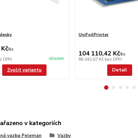
 desky
UniFoilPrinter
 Kč
/
ks
104 110,42 Kč
/
ks
skladem
z DPH
86 041,67 Kč
bez DPH
Zvolit variantu
Detail
zařazeno v kategoriích
lná vazba Peleman
Vazby