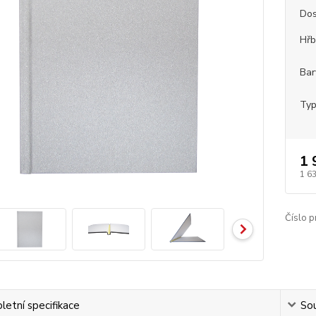
Dos
Hřb
Bar
Typ
1 
1 6
Číslo p
etní specifikace
Sou