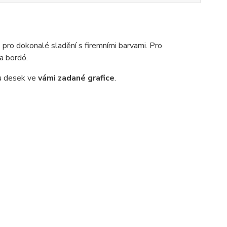
e
pro dokonalé sladění s firemními barvami. Pro
 a bordó.
u desek ve
vámi zadané grafice
.