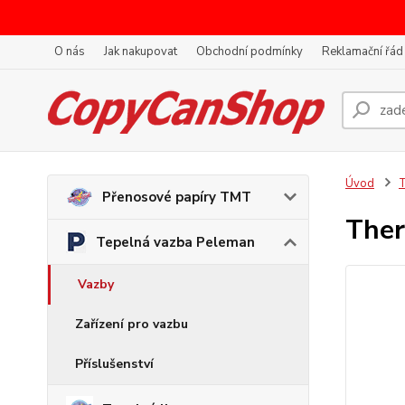
O nás
Jak nakupovat
Obchodní podmínky
Reklamační řád
Úvod
T
Přenosové papíry TMT
Ther
Tepelná vazba Peleman
Vazby
Zařízení pro vazbu
Příslušenství