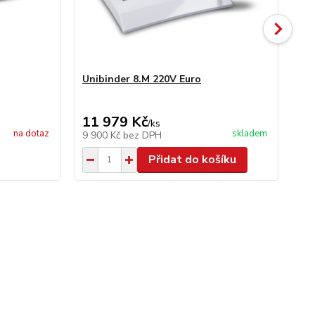
Unibinder 8.M 220V Euro
Un
11 979 Kč
41
/
ks
na dotaz
skladem
9 900 Kč
bez DPH
34
Přidat do košíku