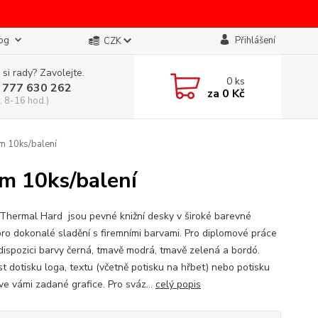
og
Přihlášení
CZK
 si rady? Zavolejte.
0
ks
 777 630 262
za
0 Kč
, 8-16 hod.)
m 10ks/balení
m 10ks/balení
Thermal Hard jsou pevné knižní desky v široké barevné
pro dokonalé sladění s firemními barvami. Pro diplomové práce
 dispozici barvy černá, tmavě modrá, tmavě zelená a bordó.
t dotisku loga, textu (včetně potisku na hřbet) nebo potisku
ve vámi zadané grafice. Pro sváz...
celý popis