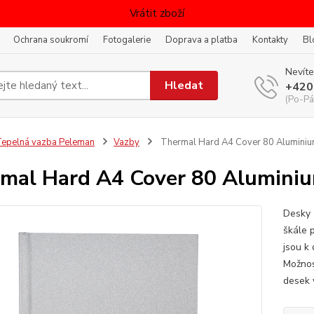
Vrátit zboží
Ochrana soukromí
Fotogalerie
Doprava a platba
Kontakty
Bl
Nevíte
Hledat
+420
(Po-Pá
epelná vazba Peleman
Vazby
Thermal Hard A4 Cover 80 Aluminiu
mal Hard A4 Cover 80 Aluminiu
Desky 
škále 
jsou k
Možnos
desek 