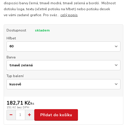
dispozici barvy černá, tmavě modrá, tmavě zelená a bordó. Možnost
dotisku loga, textu (včetně potisku na hřbet) nebo potisku desek
ve vámi zadané grafice. Pro sváz...
celý popis
Dostupnost
skladem
Hřbet
Barva
Typ balení
182,71 Kč
/
ks
151 Kč
bez DPH
Přidat do košíku