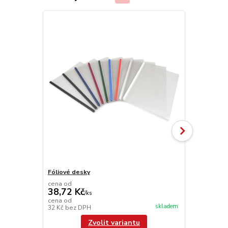
Fóliové desky
UniFoilPrint
cena od
38,72 Kč
/
ks
104 110
cena od
skladem
32 Kč
bez DPH
86 041,67 K
Zvolit variantu