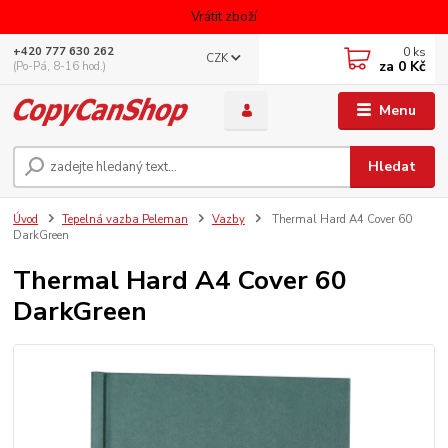
Vrátit zboží
0
ks
+420 777 630 262
CZK
za
0 Kč
(Po-Pá, 8-16 hod.)
Menu
Hledat
Úvod
Tepelná vazba Peleman
Vazby
Thermal Hard A4 Cover 60
DarkGreen
Thermal Hard A4 Cover 60
DarkGreen