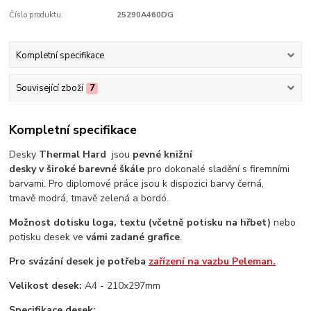
Číslo produktu:
25290A460DG
Kompletní specifikace
Související zboží
7
Kompletní specifikace
Desky
Thermal Hard
jsou
pevné knižní
desky v široké barevné škále
pro dokonalé sladění s firemními
barvami. Pro diplomové práce jsou k dispozici barvy černá,
tmavě modrá, tmavě zelená a bordó.
Možnost dotisku loga,
textu (včetně potisku na hřbet)
nebo
potisku desek ve
vámi zadané grafice
.
Pro svázání desek je potřeba
zařízení na vazbu Peleman.
Velikost desek:
A4 - 210x297mm
Specifikace desek: