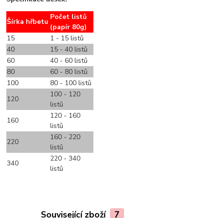
Počet listů
Šírka hřbetu
(papír 80g)
15
1 - 15 listů
40
15 - 40 listů
60
40 - 60 listů
80
60 - 80 listů
100
80 - 100 listů
100 - 120
120
listů
120 - 160
160
listů
160 - 220
220
listů
220 - 340
340
listů
Související zboží
7