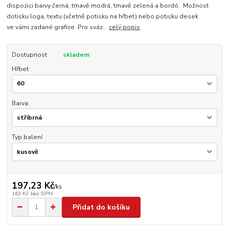
dispozici barvy černá, tmavě modrá, tmavě zelená a bordó. Možnost
dotisku loga, textu (včetně potisku na hřbet) nebo potisku desek
ve vámi zadané grafice. Pro sváz...
celý popis
Dostupnost
skladem
Hřbet
Barva
Typ balení
197,23 Kč
/
ks
163 Kč
bez DPH
Přidat do košíku