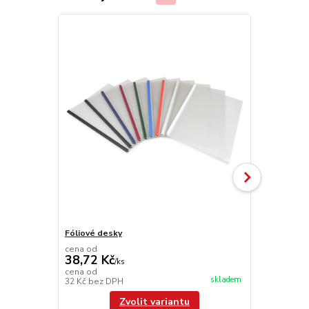
Fóliové desky
UniFoilPrint
cena od
38,72 Kč
/
ks
104 110
cena od
skladem
32 Kč
bez DPH
86 041,67 K
Zvolit variantu