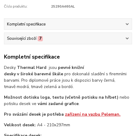
Číslo produktu:
25290A460AL
Kompletní specifikace
Související zboží
7
Kompletní specifikace
Desky
Thermal Hard
jsou
pevné knižní
desky v široké barevné škále
pro dokonalé sladění s firemními
barvami. Pro diplomové práce jsou k dispozici barvy černá,
tmavě modrá, tmavě zelená a bordó.
Možnost dotisku loga,
textu (včetně potisku na hřbet)
nebo
potisku desek ve
vámi zadané grafice
.
Pro svázání desek je potřeba
zařízení na vazbu Peleman.
Velikost desek:
A4 - 210x297mm
Specifikace desek: