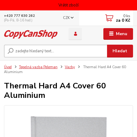
Vrátit zboží
0
ks
+420 777 630 262
CZK
za
0 Kč
(Po-Pá, 8-16 hod.)
Menu
Hledat
Úvod
Tepelná vazba Peleman
Vazby
Thermal Hard A4 Cover 60
Aluminium
Thermal Hard A4 Cover 60
Aluminium