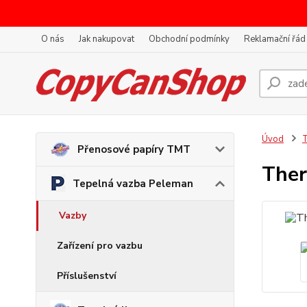
O nás
Jak nakupovat
Obchodní podmínky
Reklamační řád
Úvod
T
Přenosové papíry TMT
Ther
Tepelná vazba Peleman
Vazby
Zařízení pro vazbu
Příslušenství