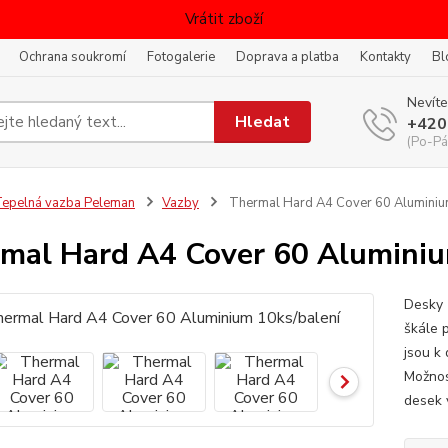
Vrátit zboží
Ochrana soukromí
Fotogalerie
Doprava a platba
Kontakty
Bl
Nevíte
Hledat
+420
(Po-Pá
epelná vazba Peleman
Vazby
Thermal Hard A4 Cover 60 Aluminiu
mal Hard A4 Cover 60 Aluminiu
Desky 
škále 
jsou k
Možnos
desek 