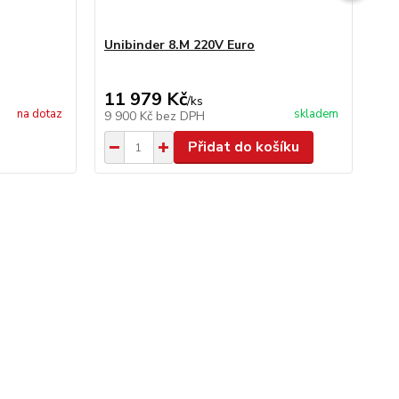
Unibinder 8.M 220V Euro
Un
11 979 Kč
41
/
ks
na dotaz
skladem
9 900 Kč
bez DPH
34
Přidat do košíku