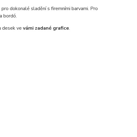
e
pro dokonalé sladění s firemními barvami. Pro
 a bordó.
u desek ve
vámi zadané grafice
.