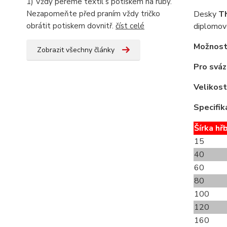
1) Vždy pereme textil s potiskem na ruby.
Desky
T
Nezapomeňte před praním vždy tričko
diplomové
obrátit potiskem dovnitř.
číst celé
Možnost
Zobrazit všechny články
Pro sváz
Velikost
Specifik
Šírka hř
15
40
60
80
100
120
160