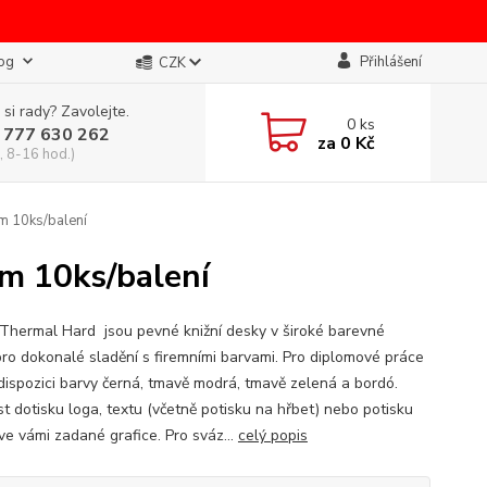
og
Přihlášení
CZK
 si rady? Zavolejte.
0
ks
 777 630 262
za
0 Kč
, 8-16 hod.)
m 10ks/balení
m 10ks/balení
Thermal Hard jsou pevné knižní desky v široké barevné
pro dokonalé sladění s firemními barvami. Pro diplomové práce
 dispozici barvy černá, tmavě modrá, tmavě zelená a bordó.
t dotisku loga, textu (včetně potisku na hřbet) nebo potisku
ve vámi zadané grafice. Pro sváz...
celý popis