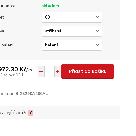
tupnost
skladem
et
va
 balení
972,30 Kč
/
ks
Přidat do košíku
30 Kč
bez DPH
roduktu:
B-25290A460AL
visející zboží
7