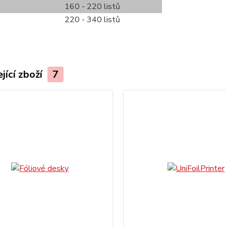
160 - 220 listů
220 - 340 listů
jící zboží
7