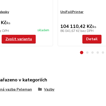
 desky
UniFoilPrinter
 Kč
/
ks
104 110,42 Kč
/
ks
skladem
z DPH
86 041,67 Kč
bez DPH
Zvolit variantu
Detail
zařazeno v kategoriích
lná vazba Peleman
Vazby