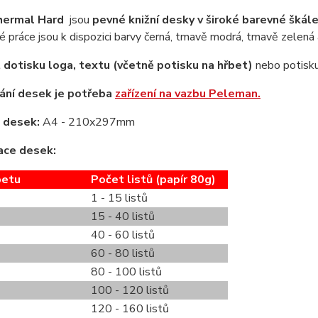
hermal Hard
jsou
pevné knižní desky v široké barevné škál
 práce jsou k dispozici barvy černá, tmavě modrá, tmavě zelená
 dotisku loga,
textu (včetně potisku na hřbet)
nebo potisk
ání desek je potřeba
zařízení na vazbu Peleman.
 desek:
A4 - 210x297mm
ace desek:
betu
Počet listů (papír 80g)
1 - 15 listů
15 - 40 listů
40 - 60 listů
60 - 80 listů
80 - 100 listů
100 - 120 listů
120 - 160 listů