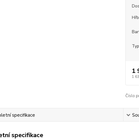
Dos
Hřb
Bar
Typ
1 
1 6
Číslo p
etní specifikace
Sou
tní specifikace