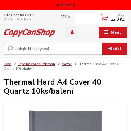
Vrátit zboží
0
ks
+420 777 630 262
CZK
za
0 Kč
(Po-Pá, 8-16 hod.)
Menu
Hledat
Úvod
Tepelná vazba Peleman
Vazby
Thermal Hard A4 Cover 40
Quartz 10ks/balení
Thermal Hard A4 Cover 40
Quartz 10ks/balení