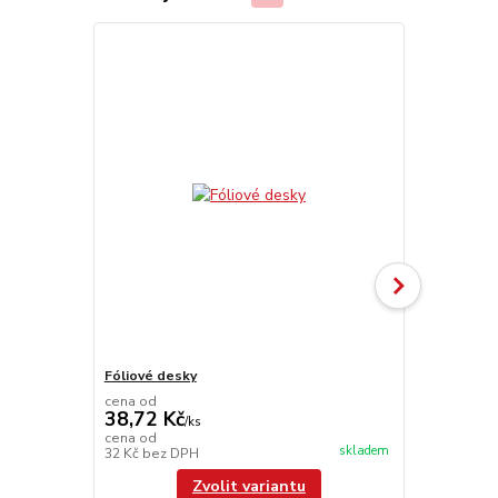
Fóliové desky
UniFoilPrint
cena od
38,72 Kč
/
ks
104 110
cena od
skladem
32 Kč
bez DPH
86 041,67 K
Zvolit variantu