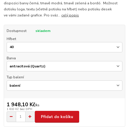
dispozici barvy černá, tmavě modrá, tmavě zelená a bordó. Možnost
dotisku loga, textu (včetně potisku na hřbet) nebo potisku desek
ve vámi zadané grafice. Pro sváz...
celý popis
Dostupnost
skladem
Hřbet
Barva
Typ balení
1 948,10 Kč
/
ks
1 610 Kč
bez DPH
Přidat do košíku