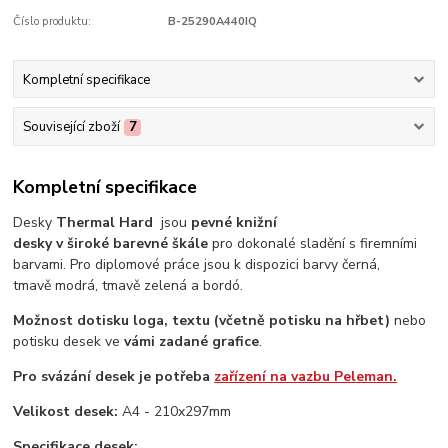
Číslo produktu:
B-25290A440IQ
Kompletní specifikace
Související zboží
7
Kompletní specifikace
Desky
Thermal Hard
jsou
pevné knižní
desky v široké barevné škále
pro dokonalé sladění s firemními
barvami. Pro diplomové práce jsou k dispozici barvy černá,
tmavě modrá, tmavě zelená a bordó.
Možnost dotisku loga,
textu (včetně potisku na hřbet)
nebo
potisku desek ve
vámi zadané grafice
.
Pro svázání desek je potřeba
zařízení na vazbu Peleman.
Velikost desek:
A4 - 210x297mm
Specifikace desek: