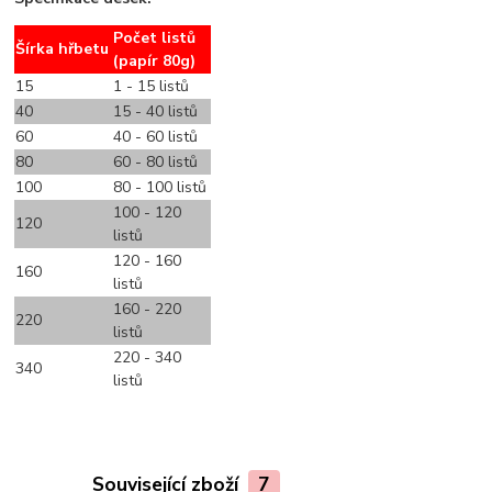
Počet listů
Šírka hřbetu
(papír 80g)
15
1 - 15 listů
40
15 - 40 listů
60
40 - 60 listů
80
60 - 80 listů
100
80 - 100 listů
100 - 120
120
listů
120 - 160
160
listů
160 - 220
220
listů
220 - 340
340
listů
Související zboží
7