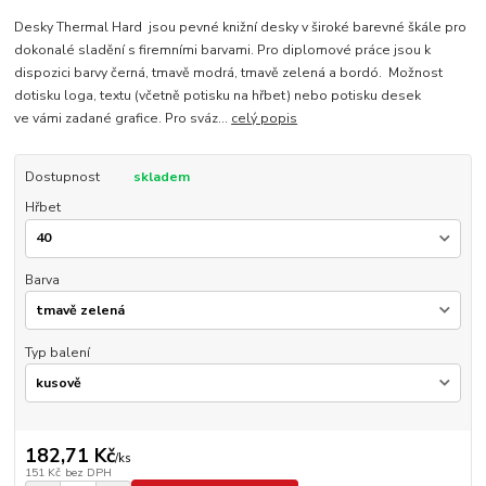
Desky Thermal Hard jsou pevné knižní desky v široké barevné škále pro
dokonalé sladění s firemními barvami. Pro diplomové práce jsou k
dispozici barvy černá, tmavě modrá, tmavě zelená a bordó. Možnost
dotisku loga, textu (včetně potisku na hřbet) nebo potisku desek
ve vámi zadané grafice. Pro sváz...
celý popis
Dostupnost
skladem
Hřbet
Barva
Typ balení
182,71 Kč
/
ks
151 Kč
bez DPH