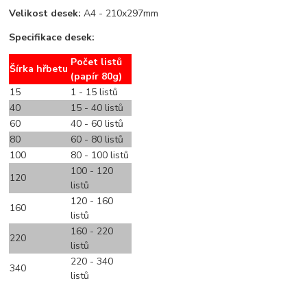
Velikost desek:
A4 - 210x297mm
Specifikace desek:
Počet listů
Šírka hřbetu
(papír 80g)
15
1 - 15 listů
40
15 - 40 listů
60
40 - 60 listů
80
60 - 80 listů
100
80 - 100 listů
100 - 120
120
listů
120 - 160
160
listů
160 - 220
220
listů
220 - 340
340
listů