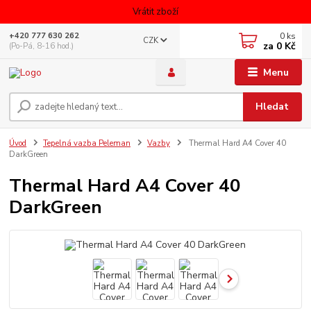
Vrátit zboží
0
ks
+420 777 630 262
CZK
za
0 Kč
(Po-Pá, 8-16 hod.)
Menu
Hledat
Úvod
Tepelná vazba Peleman
Vazby
Thermal Hard A4 Cover 40
DarkGreen
Thermal Hard A4 Cover 40
DarkGreen