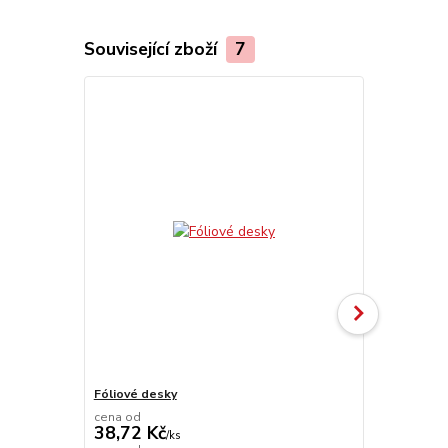
Související zboží
7
Fóliové desky
UniFoilPrint
cena od
38,72 Kč
/
ks
104 110