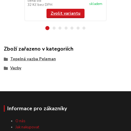
cena od
skladem
32 Kč
bez DPH
86 041,67 K
Zvolit variantu
Zboží zařazeno v kategoriích
Tepelná vazba Peleman
Vazby
Informace pro zákazníky
O nás
Jak nakupovat