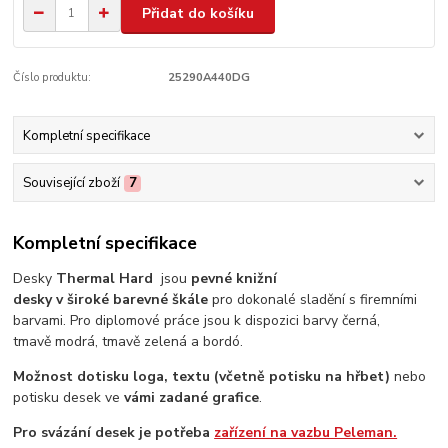
Přidat do košíku
Číslo produktu:
25290A440DG
Kompletní specifikace
Související zboží
7
Kompletní specifikace
Desky
Thermal Hard
jsou
pevné knižní
desky v široké barevné škále
pro dokonalé sladění s firemními
barvami. Pro diplomové práce jsou k dispozici barvy černá,
tmavě modrá, tmavě zelená a bordó.
Možnost dotisku loga,
textu (včetně potisku na hřbet)
nebo
potisku desek ve
vámi zadané grafice
.
Pro svázání desek je potřeba
zařízení na vazbu Peleman.