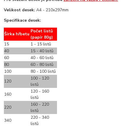
Velikost desek:
A4 - 210x297mm
Specifikace desek:
Počet listů
Šírka hřbetu
(papír 80g)
15
1 - 15 listů
40
15 - 40 listů
60
40 - 60 listů
80
60 - 80 listů
100
80 - 100 listů
100 - 120
120
listů
120 - 160
160
listů
160 - 220
220
listů
220 - 340
340
listů