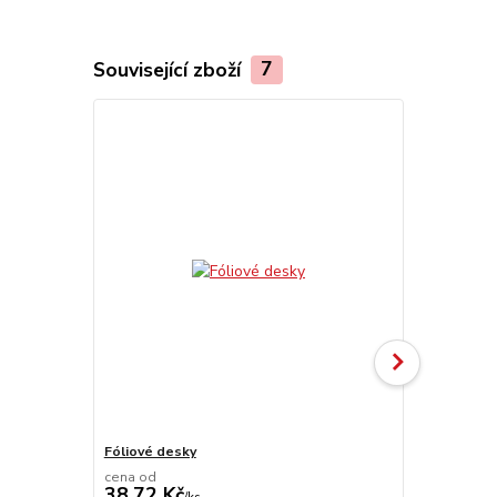
Související zboží
7
Fóliové desky
UniFoilPrint
cena od
38,72 Kč