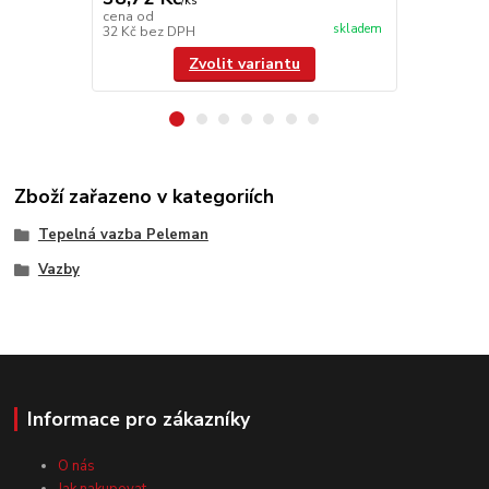
/
ks
104 110
cena od
skladem
32 Kč
bez DPH
86 041,67 K
Zvolit variantu
Zboží zařazeno v kategoriích
Tepelná vazba Peleman
Vazby
Informace pro zákazníky
O nás