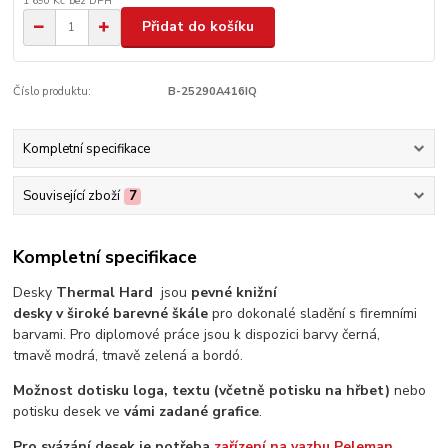
1 690 Kč
bez DPH
Přidat do košíku
Číslo produktu:
B-25290A416IQ
Kompletní specifikace
Související zboží
7
Kompletní specifikace
Desky
Thermal Hard
jsou
pevné knižní
desky v široké barevné škále
pro dokonalé sladění s firemními
barvami. Pro diplomové práce jsou k dispozici barvy černá,
tmavě modrá, tmavě zelená a bordó.
Možnost dotisku loga,
textu (včetně potisku na hřbet)
nebo
potisku desek ve
vámi zadané grafice
.
Pro svázání desek je potřeba
zařízení na vazbu Peleman.