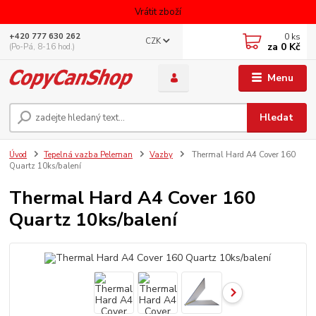
Vrátit zboží
0
ks
+420 777 630 262
CZK
za
0 Kč
(Po-Pá, 8-16 hod.)
Menu
Hledat
Úvod
Tepelná vazba Peleman
Vazby
Thermal Hard A4 Cover 160
Quartz 10ks/balení
Thermal Hard A4 Cover 160
Quartz 10ks/balení