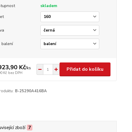
tupnost
skladem
et
va
 balení
923,90 Kč
/
ks
Přidat do košíku
90 Kč
bez DPH
roduktu:
B-25290A416BA
visející zboží
7