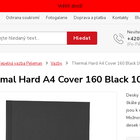
Vrátit zboží
Ochrana soukromí
Fotogalerie
Doprava a platba
Kontakty
Bl
Nevíte
Hledat
+420
(Po-Pá
epelná vazba Peleman
Vazby
Thermal Hard A4 Cover 160 Black 10
mal Hard A4 Cover 160 Black 10
Desky 
škále 
jsou k
Možnos
desek 