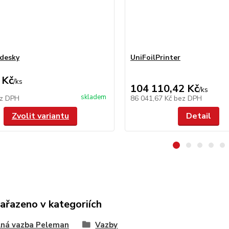
 desky
UniFoilPrinter
 Kč
/
ks
104 110,42 Kč
/
ks
skladem
z DPH
86 041,67 Kč
bez DPH
Zvolit variantu
Detail
zařazeno v kategoriích
lná vazba Peleman
Vazby