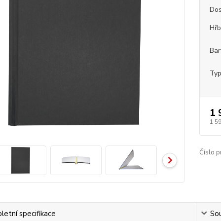
Dos
Hřb
Bar
Typ
1 
1 5
Číslo p
etní specifikace
Sou