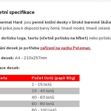
tní specifikace
hermal Hard
jsou
pevné knižní desky v široké barevné škál
 práce jsou k dispozici barvy černá, tmavě modrá, tmavě zelená
 dotisku loga,
textu (včetně potisku na hřbet)
nebo potisk
ání desek je potřeba
zařízení na vazbu Peleman.
 desek:
A4 - 210x297mm
ace desek:
betu
Počet listů (papír 80g)
1 - 15 listů
15 - 40 listů
40 - 60 listů
60 - 80 listů
80 - 100 listů