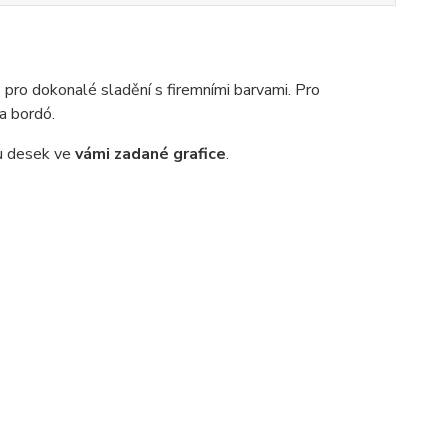
e
pro dokonalé sladění s firemními barvami. Pro
 a bordó.
u desek ve
vámi zadané grafice
.