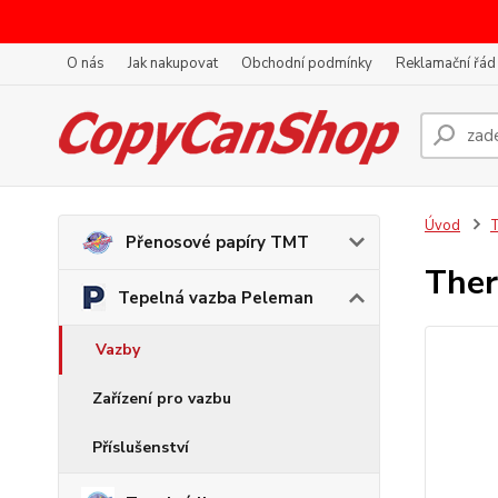
O nás
Jak nakupovat
Obchodní podmínky
Reklamační řád
Úvod
T
Přenosové papíry TMT
Ther
Tepelná vazba Peleman
Vazby
Zařízení pro vazbu
Příslušenství