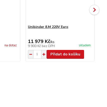
Unibinder 8.M 220V Euro
Un
11 979 Kč
41
/
ks
na dotaz
skladem
9 900 Kč
bez DPH
34
Přidat do košíku