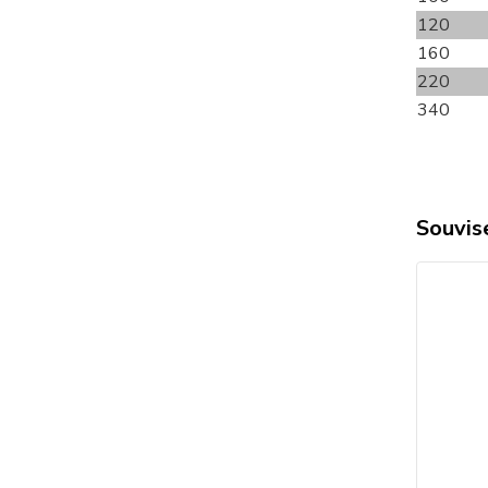
120
160
220
340
Souvise