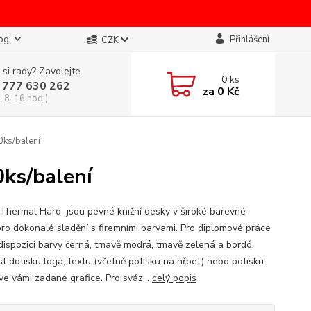
og
Přihlášení
CZK
 si rady? Zavolejte.
0
ks
 777 630 262
za
0 Kč
, 8-16 hod.)
ks/balení
ks/balení
Thermal Hard jsou pevné knižní desky v široké barevné
pro dokonalé sladění s firemními barvami. Pro diplomové práce
 dispozici barvy černá, tmavě modrá, tmavě zelená a bordó.
t dotisku loga, textu (včetně potisku na hřbet) nebo potisku
ve vámi zadané grafice. Pro sváz...
celý popis