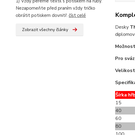
1) Vždy pereme textil s potiskem na ruby.
Nezapomeňte před praním vždy tričko
Komple
obrátit potiskem dovnitř.
číst celé
Desky
T
Zobrazit všechny články
diplomové
Možnost
Pro sváz
Velikost
Specifik
Šírka hř
15
40
60
80
100