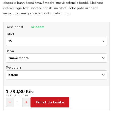
dispozici barvy černá, tmavě modrá, tmavě zelená a bordó. Možnost
dotisku loga, textu (včetně potisku na hřbet) nebo potisku desek
ve vámi zadané grafice. Pro sváz...
celý popis
Dostupnost
skladem
Hřbet
Barva
Typ balení
1 790,80 Kč
/
ks
1 480 Kč
bez DPH
Přidat do košíku