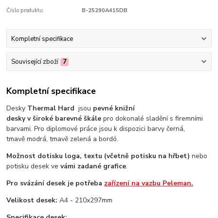
Číslo produktu:
B-25290A415DB
Kompletní specifikace
Související zboží
7
Kompletní specifikace
Desky
Thermal Hard
jsou
pevné knižní
desky v široké barevné škále
pro dokonalé sladění s firemními
barvami. Pro diplomové práce jsou k dispozici barvy černá,
tmavě modrá, tmavě zelená a bordó.
Možnost dotisku loga,
textu (včetně potisku na hřbet)
nebo
potisku desek ve
vámi zadané grafice
.
Pro svázání desek je potřeba
zařízení na vazbu Peleman.
Velikost desek:
A4 - 210x297mm
Specifikace desek: