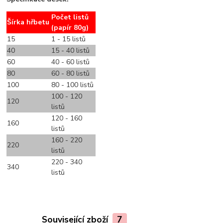
Počet listů
Šírka hřbetu
(papír 80g)
15
1 - 15 listů
40
15 - 40 listů
60
40 - 60 listů
80
60 - 80 listů
100
80 - 100 listů
100 - 120
120
listů
120 - 160
160
listů
160 - 220
220
listů
220 - 340
340
listů
Související zboží
7