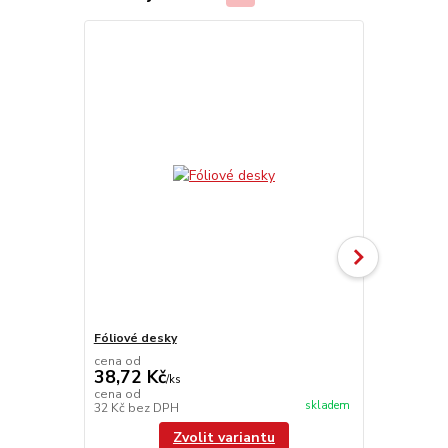
Fóliové desky
UniFoilPrint
cena od
38,72 Kč
/
ks
104 110
cena od
skladem
32 Kč
bez DPH
86 041,67 K
Zvolit variantu