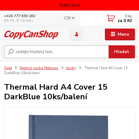
Vrátit zboží
0
ks
+420 777 630 262
CZK
za
0 Kč
(Po-Pá, 8-16 hod.)
Menu
Hledat
Úvod
Tepelná vazba Peleman
Vazby
Thermal Hard A4 Cover 15
DarkBlue 10ks/balení
Thermal Hard A4 Cover 15
DarkBlue 10ks/balení