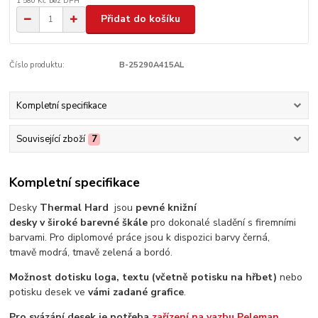
1 580 Kč
bez DPH
Přidat do košíku
Číslo produktu:
B-25290A415AL
Kompletní specifikace
Související zboží
7
Kompletní specifikace
Desky
Thermal Hard
jsou
pevné knižní
desky v široké barevné škále
pro dokonalé sladění s firemními
barvami. Pro diplomové práce jsou k dispozici barvy černá,
tmavě modrá, tmavě zelená a bordó.
Možnost dotisku loga,
textu (včetně potisku na hřbet)
nebo
potisku desek ve
vámi zadané grafice
.
Pro svázání desek je potřeba
zařízení na vazbu Peleman.