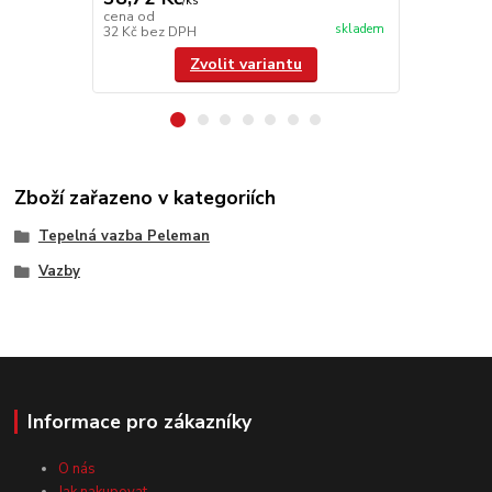
/
ks
104 110
cena od
skladem
32 Kč
bez DPH
86 041,67 K
Zvolit variantu
Zboží zařazeno v kategoriích
Tepelná vazba Peleman
Vazby
Informace pro zákazníky
O nás