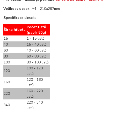
Velikost desek:
A4 - 210x297mm
Specifikace desek:
Počet listů
Šírka hřbetu
(papír 80g)
15
1 - 15 listů
40
15 - 40 listů
60
40 - 60 listů
80
60 - 80 listů
100
80 - 100 listů
100 - 120
120
listů
120 - 160
160
listů
160 - 220
220
listů
220 - 340
340
listů