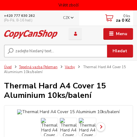
Vrátit zboží
0
ks
+420 777 630 262
CZK
za
0 Kč
(Po-Pá, 8-16 hod.)
Menu
Hledat
Úvod
Tepelná vazba Peleman
Vazby
Thermal Hard A4 Cover 15
Aluminium 10ks/balení
Thermal Hard A4 Cover 15
Aluminium 10ks/balení