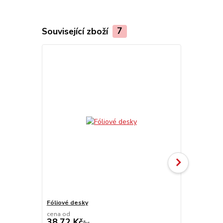
Související zboží
7
Fóliové desky
UniFoilPrint
cena od
38,72 Kč