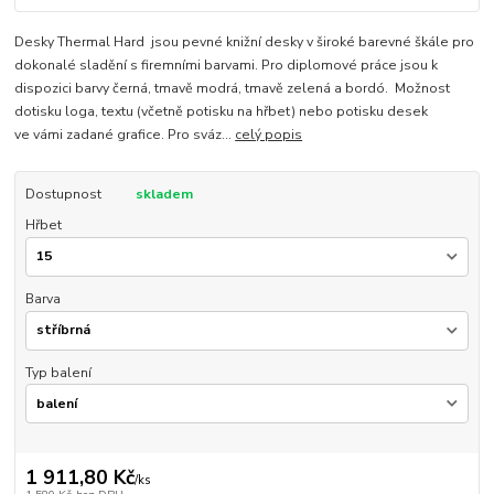
Desky Thermal Hard jsou pevné knižní desky v široké barevné škále pro
dokonalé sladění s firemními barvami. Pro diplomové práce jsou k
dispozici barvy černá, tmavě modrá, tmavě zelená a bordó. Možnost
dotisku loga, textu (včetně potisku na hřbet) nebo potisku desek
ve vámi zadané grafice. Pro sváz...
celý popis
Dostupnost
skladem
Hřbet
Barva
Typ balení
1 911,80 Kč
/
ks