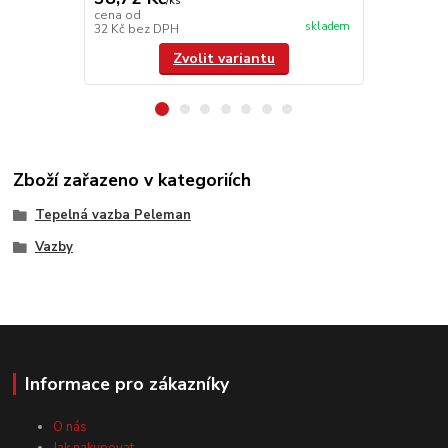
/
ks
104 110
cena od
skladem
32 Kč
bez DPH
86 041,67 K
Zvolit variantu
Zboží zařazeno v kategoriích
Tepelná vazba Peleman
Vazby
Informace pro zákazníky
O nás