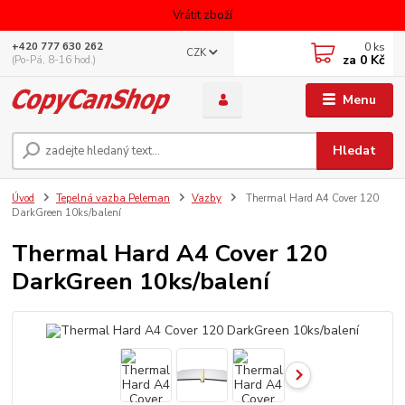
Vrátit zboží
0
ks
+420 777 630 262
CZK
za
0 Kč
(Po-Pá, 8-16 hod.)
Menu
Hledat
Úvod
Tepelná vazba Peleman
Vazby
Thermal Hard A4 Cover 120
DarkGreen 10ks/balení
Thermal Hard A4 Cover 120
DarkGreen 10ks/balení