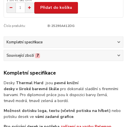
1 590 Kč
bez DPH
Přidat do košíku
Číslo produktu:
B-25290A412DG
Kompletní specifikace
Související zboží
7
Kompletní specifikace
Desky
Thermal Hard
jsou
pevné knižní
desky v široké barevné škále
pro dokonalé sladění s firemními
barvami. Pro diplomové práce jsou k dispozici barvy černá,
tmavě modrá, tmavě zelená a bordó.
Možnost dotisku loga,
textu (včetně potisku na hřbet)
nebo
potisku desek ve
vámi zadané grafice
.
Pro svázání desek je potřeba
zařízení na vazbu Peleman.