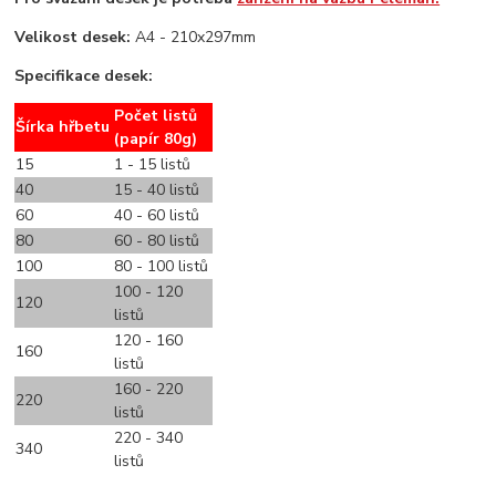
Velikost desek:
A4 - 210x297mm
Specifikace desek:
Počet listů
Šírka hřbetu
(papír 80g)
15
1 - 15 listů
40
15 - 40 listů
60
40 - 60 listů
80
60 - 80 listů
100
80 - 100 listů
100 - 120
120
listů
120 - 160
160
listů
160 - 220
220
listů
220 - 340
340
listů