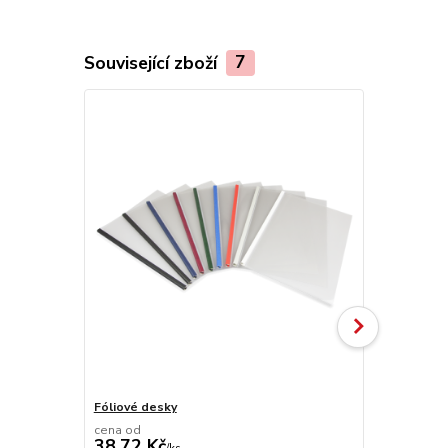
Související zboží
7
Fóliové desky
UniFoilPrint
cena od
38,72 Kč