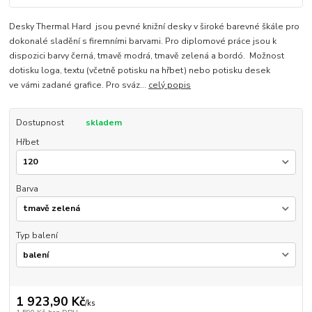
Desky Thermal Hard jsou pevné knižní desky v široké barevné škále pro
dokonalé sladění s firemními barvami. Pro diplomové práce jsou k
dispozici barvy černá, tmavě modrá, tmavě zelená a bordó. Možnost
dotisku loga, textu (včetně potisku na hřbet) nebo potisku desek
ve vámi zadané grafice. Pro sváz...
celý popis
Dostupnost
skladem
Hřbet
Barva
Typ balení
1 923,90 Kč
/
ks