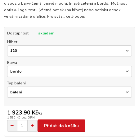
dispozici barvy černá, tmavě modrá, tmavě zelená a bordó. Možnost
dotisku loga, textu (včetně potisku na hřbet) nebo potisku desek
ve vámi zadané grafice. Pro sváz...
celý popis
Dostupnost
skladem
Hřbet
Barva
Typ balení
1 923,90 Kč
/
ks
1 590 Kč
bez DPH
Přidat do košíku