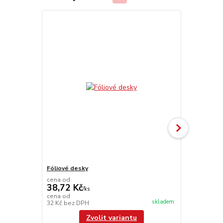
Fóliové desky
UniFoilPrint
cena od
38,72 Kč
/
ks
104 110
cena od
skladem
32 Kč
bez DPH
86 041,67 K
Zvolit variantu