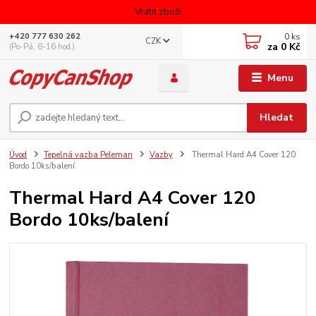
Vrátit zboží
0
ks
+420 777 630 262
CZK
za
0 Kč
(Po-Pá, 8-16 hod.)
Menu
Hledat
Úvod
Tepelná vazba Peleman
Vazby
Thermal Hard A4 Cover 120
Bordo 10ks/balení
Thermal Hard A4 Cover 120
Bordo 10ks/balení