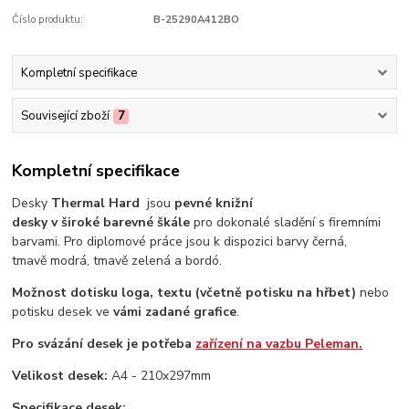
Číslo produktu:
B-25290A412BO
Kompletní specifikace
Související zboží
7
Kompletní specifikace
Desky
Thermal Hard
jsou
pevné knižní
desky v široké barevné škále
pro dokonalé sladění s firemními
barvami. Pro diplomové práce jsou k dispozici barvy černá,
tmavě modrá, tmavě zelená a bordó.
Možnost dotisku loga,
textu (včetně potisku na hřbet)
nebo
potisku desek ve
vámi zadané grafice
.
Pro svázání desek je potřeba
zařízení na vazbu Peleman.
Velikost desek:
A4 - 210x297mm
Specifikace desek: