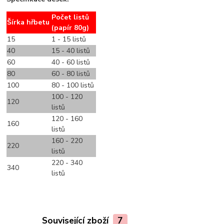
Počet listů
Šírka hřbetu
(papír 80g)
15
1 - 15 listů
40
15 - 40 listů
60
40 - 60 listů
80
60 - 80 listů
100
80 - 100 listů
100 - 120
120
listů
120 - 160
160
listů
160 - 220
220
listů
220 - 340
340
listů
Související zboží
7