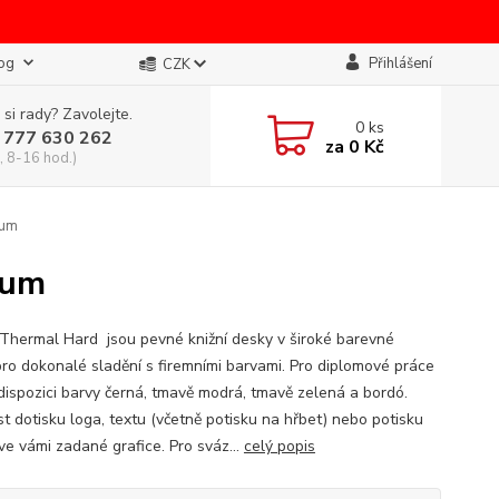
og
Přihlášení
CZK
 si rady? Zavolejte.
0
ks
 777 630 262
za
0 Kč
, 8-16 hod.)
ium
ium
Thermal Hard jsou pevné knižní desky v široké barevné
pro dokonalé sladění s firemními barvami. Pro diplomové práce
 dispozici barvy černá, tmavě modrá, tmavě zelená a bordó.
t dotisku loga, textu (včetně potisku na hřbet) nebo potisku
ve vámi zadané grafice. Pro sváz...
celý popis