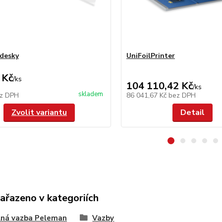
 desky
UniFoilPrinter
 Kč
/
ks
104 110,42 Kč
/
ks
skladem
z DPH
86 041,67 Kč
bez DPH
Zvolit variantu
Detail
zařazeno v kategoriích
lná vazba Peleman
Vazby