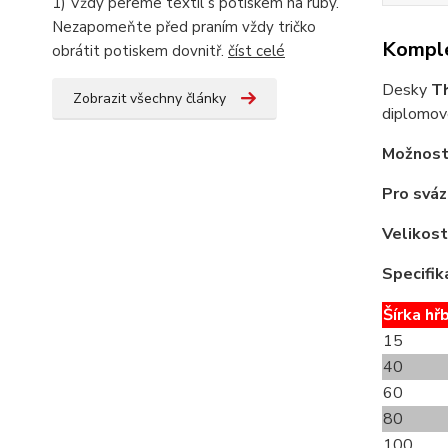
1) Vždy pereme textil s potiskem na ruby.
Nezapomeňte před praním vždy tričko
Komple
obrátit potiskem dovnitř.
číst celé
Desky
T
Zobrazit všechny články
diplomové
Možnost
Pro sváz
Velikost
Specifik
Šírka hř
15
40
60
80
100