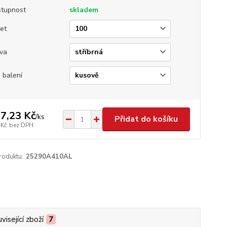
tupnost
skladem
et
va
 balení
7,23 Kč
/
ks
Přidat do košíku
 Kč
bez DPH
roduktu:
25290A410AL
visející zboží
7